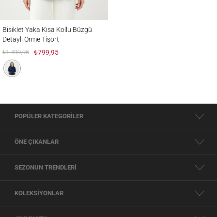
Bisiklet Yaka Kısa Kollu Büzgü Detaylı Örme Tişört
Bisiklet Yaka Kısa Kollu Büzgü
Detaylı Örme Tişört
₺1.499,95
₺799,95
POPÜLER KATEGORİLER
ÖNE ÇIKANLAR
SEZONUN TRENDLERİ
KOLEKSİYONLAR