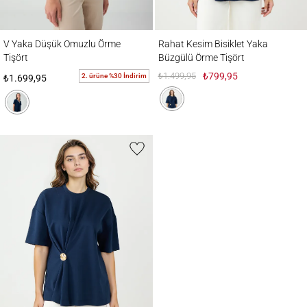
V Yaka Düşük Omuzlu Örme Tişört
Rahat Kesim Bisiklet Yaka Büzgülü Örme T
V Yaka Düşük Omuzlu Örme
Rahat Kesim Bisiklet Yaka
Tişört
Büzgülü Örme Tişört
₺1.499,95
₺799,95
2. ürüne %30 İndirim
₺1.699,95