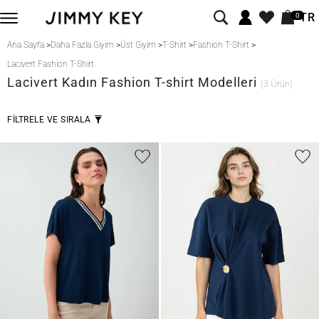
TR
0
Ana Sayfa
>
Daha Fazla Giyim
>
Üst Giyim
>
T-Shirt
>
Fashion T-Shirt
>
Lacivert Fashion T-Shirt
Lacivert
Kadın Fashion T-shirt Modelleri
(3 Ürün)
FİLTRELE VE SIRALA