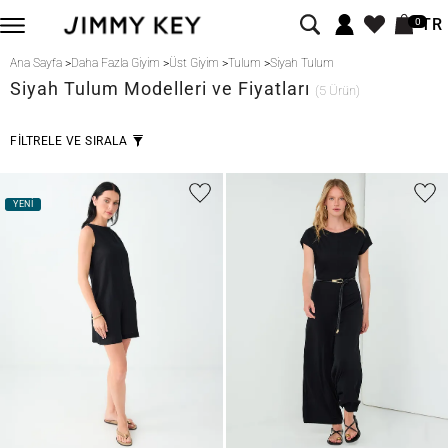
TR
0
Ana Sayfa
>
Daha Fazla Giyim
>
Üst Giyim
>
Tulum
>
Siyah Tulum
Siyah
Tulum Modelleri ve Fiyatları
(5 Ürün)
FİLTRELE VE SIRALA
YENİ