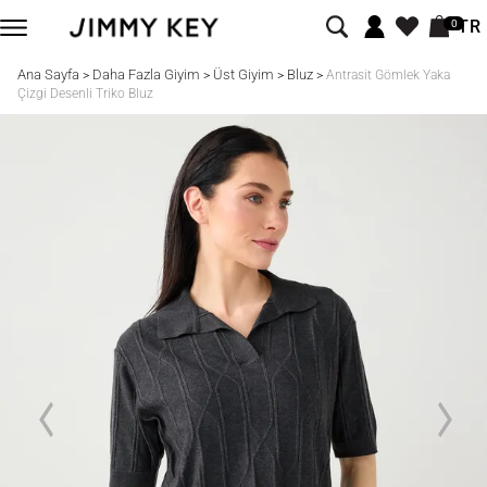
TR
0
Ana Sayfa
Daha Fazla Giyim
Üst Giyim
Bluz
>
>
>
>
Antrasit Gömlek Yaka
Çizgi Desenli Triko Bluz