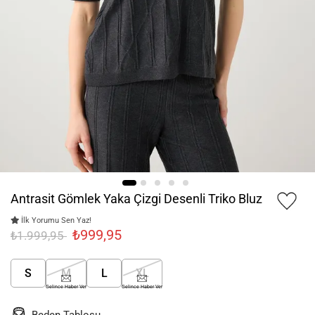
Antrasit Gömlek Yaka Çizgi Desenli Triko Bluz
İlk Yorumu Sen Yaz!
₺999,95
₺1.999,95
S
M
L
XL
Gelince Haber Ver
Gelince Haber Ver