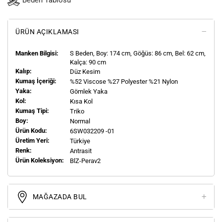
Beden Tablosu
ÜRÜN AÇIKLAMASI
Manken Bilgisi:
S
Beden, Boy:
174
cm, Göğüs: 86 cm, Bel: 62 cm,
Kalça: 90 cm
Kalıp:
Düz Kesim
Kumaş İçeriği:
%52 Viscose %27 Polyester %21 Nylon
Yaka:
Gömlek Yaka
Kol:
Kısa Kol
Kumaş Tipi:
Triko
Boy:
Normal
Ürün Kodu:
6SW032209 -01
Üretim Yeri:
Türkiye
Renk:
Antrasit
Ürün Koleksiyon:
BlZ-Perav2
MAĞAZADA BUL