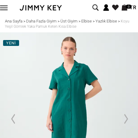
TR
0
Ana Sayfa
Daha Fazla Giyim
Üst Giyim
Elbise
Yazlık Elbise
>
>
>
>
>
Koyu
Yeşil Gömlek Yaka Pamuk Keten Kısa Elbise
YENİ