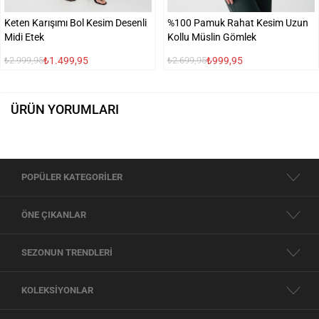
Keten Karışımı Bol Kesim Desenli
%100 Pamuk Rahat Kesim Uzun
Midi Etek
Kollu Müslin Gömlek
₺1.499,95
₺999,95
₺2.999,95
₺2.699,95
ÜRÜN YORUMLARI
POPÜLER KATEGORİLER
ÖNE ÇIKANLAR
SEZONUN TRENDLERİ
KOLEKSİYONLAR