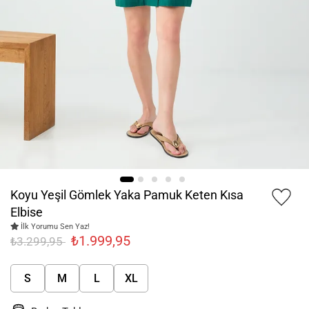
Koyu Yeşil Gömlek Yaka Pamuk Keten Kısa
Elbise
İlk Yorumu Sen Yaz!
₺1.999,95
₺3.299,95
S
M
L
XL