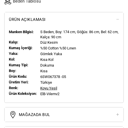
Beden Tablosu
ÜRÜN AÇIKLAMASI
Manken Bilgisi:
S
Beden, Boy:
174
cm, Göğüs: 86 cm, Bel: 62 cm,
Kalça: 90 cm
Kalıp:
Düz Kesim
Kumaş İçeriği:
%50 Cotton %50 Lınen
Yaka:
Gömlek Yaka
Kol:
Kısa Kol
Kumaş Tipi:
Dokuma
Boy:
Kısa
Ürün Kodu:
6SW067378 -05
Üretim Yeri:
Türkiye
Renk:
Koyu Yeşil
Ürün Koleksiyon:
ElB-Vılemv2
MAĞAZADA BUL