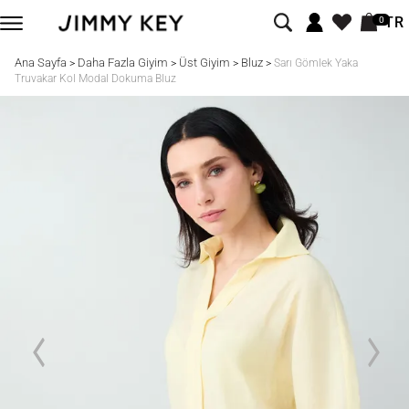
TR
0
Ana Sayfa
Daha Fazla Giyim
Üst Giyim
Bluz
>
>
>
>
Sarı Gömlek Yaka
Truvakar Kol Modal Dokuma Bluz