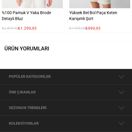
%100 Pamuk V Yaka Brode
Yüksek Bel Bol Paça Keten
Detaylı Bluz
Karışımlı Şort
₺1.299,95
₺999,95
₺2.499,95
₺1.999,95
ÜRÜN YORUMLARI
POPÜLER KATEGORİLER
ÖNE ÇIKANLAR
SEZONUN TRENDLERİ
KOLEKSİYONLAR