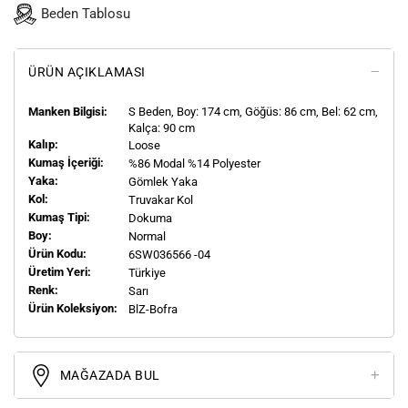
Beden Tablosu
ÜRÜN AÇIKLAMASI
Manken Bilgisi:
S
Beden, Boy:
174
cm, Göğüs: 86 cm, Bel: 62 cm,
Kalça: 90 cm
Kalıp:
Loose
Kumaş İçeriği:
%86 Modal %14 Polyester
Yaka:
Gömlek Yaka
Kol:
Truvakar Kol
Kumaş Tipi:
Dokuma
Boy:
Normal
Ürün Kodu:
6SW036566 -04
Üretim Yeri:
Türkiye
Renk:
Sarı
Ürün Koleksiyon:
BlZ-Bofra
MAĞAZADA BUL