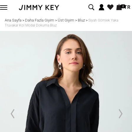
TR
0
Ana Sayfa
Daha Fazla Giyim
Üst Giyim
Bluz
>
>
>
>
Siyah Gömlek Yaka
Truvakar Kol Modal Dokuma Bluz