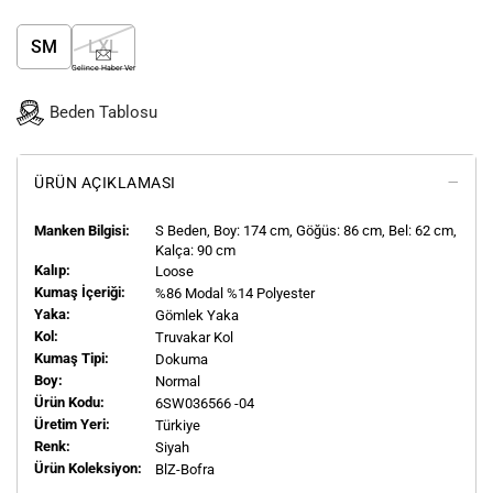
SM
LXL
Gelince Haber Ver
Beden Tablosu
ÜRÜN AÇIKLAMASI
Manken Bilgisi:
S
Beden, Boy:
174
cm, Göğüs: 86 cm, Bel: 62 cm,
Kalça: 90 cm
Kalıp:
Loose
Kumaş İçeriği:
%86 Modal %14 Polyester
Yaka:
Gömlek Yaka
Kol:
Truvakar Kol
Kumaş Tipi:
Dokuma
Boy:
Normal
Ürün Kodu:
6SW036566 -04
Üretim Yeri:
Türkiye
Renk:
Siyah
Ürün Koleksiyon:
BlZ-Bofra