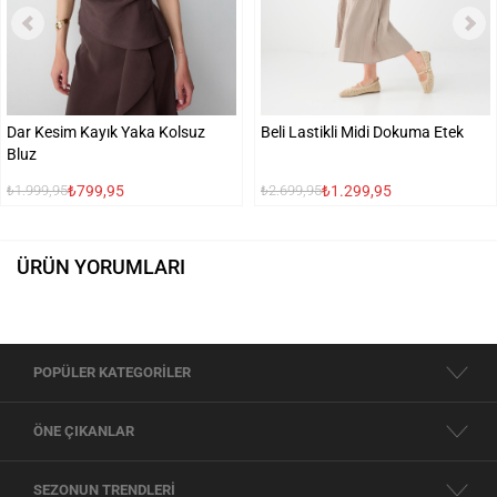
Dar Kesim Kayık Yaka Kolsuz
Beli Lastikli Midi Dokuma Etek
Bluz
₺799,95
₺1.299,95
₺1.999,95
₺2.699,95
ÜRÜN YORUMLARI
POPÜLER KATEGORİLER
ÖNE ÇIKANLAR
SEZONUN TRENDLERİ