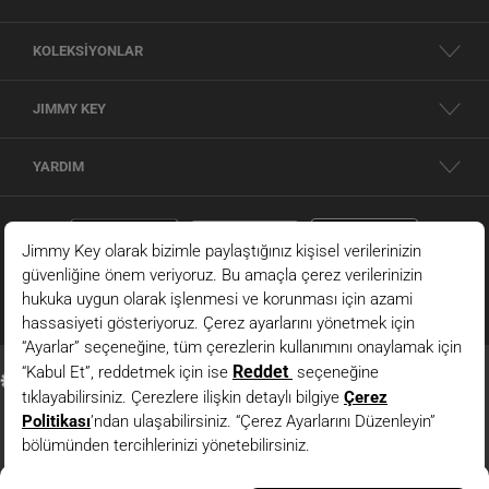
KOLEKSİYONLAR
JIMMY KEY
YARDIM