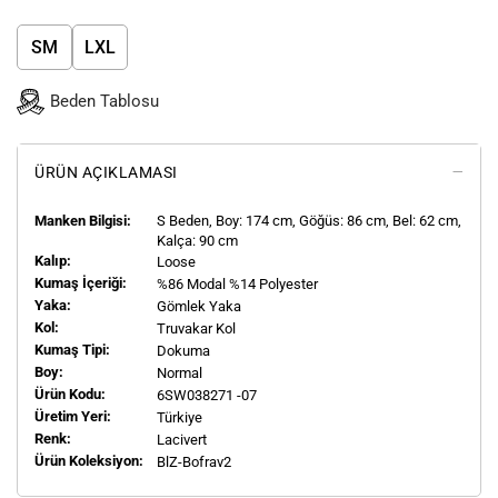
SM
LXL
Beden Tablosu
ÜRÜN AÇIKLAMASI
Manken Bilgisi:
S
Beden, Boy:
174
cm, Göğüs: 86 cm, Bel: 62 cm,
Kalça: 90 cm
Kalıp:
Loose
Kumaş İçeriği:
%86 Modal %14 Polyester
Yaka:
Gömlek Yaka
Kol:
Truvakar Kol
Kumaş Tipi:
Dokuma
Boy:
Normal
Ürün Kodu:
6SW038271 -07
Üretim Yeri:
Türkiye
Renk:
Lacivert
Ürün Koleksiyon:
BlZ-Bofrav2