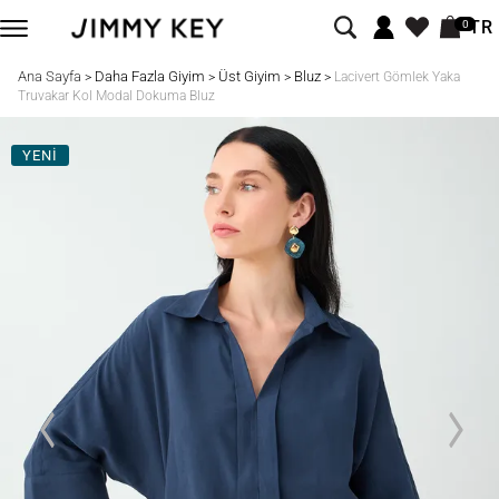
TR
0
Ana Sayfa
Daha Fazla Giyim
Üst Giyim
Bluz
>
>
>
>
Lacivert Gömlek Yaka
Truvakar Kol Modal Dokuma Bluz
YENİ