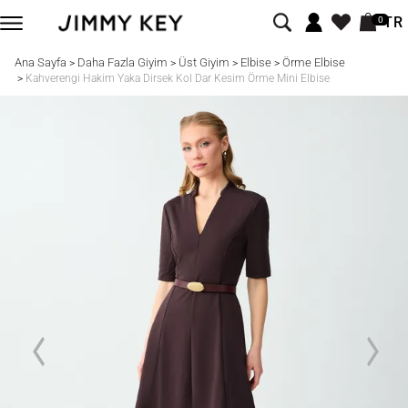
TR
0
Ana Sayfa
Daha Fazla Giyim
Üst Giyim
Elbise
Örme Elbise
>
>
>
>
>
Kahverengi Hakim Yaka Dirsek Kol Dar Kesim Örme Mini Elbise