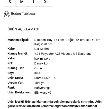
S
M
L
XL
Beden Tablosu
ÜRÜN AÇIKLAMASI
Manken Bilgisi:
S
Beden, Boy:
174
cm, Göğüs: 86 cm, Bel: 62 cm,
Kalça: 90 cm
Kalıp:
Dar Kesim
Kumaş İçeriği:
%71 Polyester %25 Viscose %4 Elasthane
Yaka:
hakim yaka
Kol:
Dirsek kol
Kumaş Tipi:
Örme
Boy:
Kısa
Ürün Kodu:
6SW066652 -09
Üretim Yeri:
Türkiye
Renk:
Kahverengi
Ürün Koleksiyon:
ElB-Moselv2
Ürün içeriği, ürün açıklamasında belirtilen parçalarla sınırlıdır. Ürün
görsellerinde kullanılan kemer ve diğer tamamlayıcı aksesuarlar