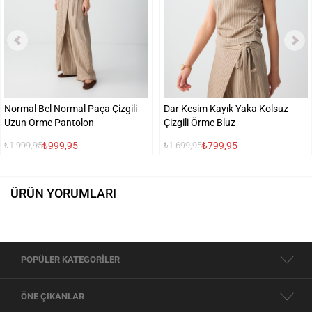
Normal Bel Normal Paça Çizgili
Dar Kesim Kayık Yaka Kolsuz
Uzun Örme Pantolon
Çizgili Örme Bluz
₺999,95
₺799,95
₺1.999,95
₺1.699,95
ÜRÜN YORUMLARI
POPÜLER KATEGORİLER
ÖNE ÇIKANLAR