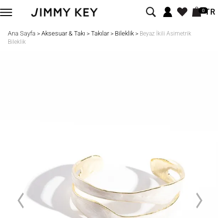
TR
0
Ana Sayfa
Aksesuar & Takı
Takılar
Bileklik
>
>
>
>
Beyaz İkili Asimetrik
Bileklik