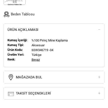
Gelince Haber Ver
Beden Tablosu
ÜRÜN AÇIKLAMASI
Kumaş İçeriği:
%100 Pirinç Mine Kaplama
Kumaş Tipi:
Aksesuar
Ürün Kodu:
6SW346719 -04
Üretim Yeri:
Türkiye
Renk:
Beyaz
MAĞAZADA BUL
TAKSIT SEÇENEKLERI