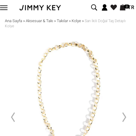
TR
0
Ana Sayfa
Aksesuar & Takı
Takılar
Kolye
>
>
>
>
Sarı İkili Doğal Taş Detaylı
Kolye