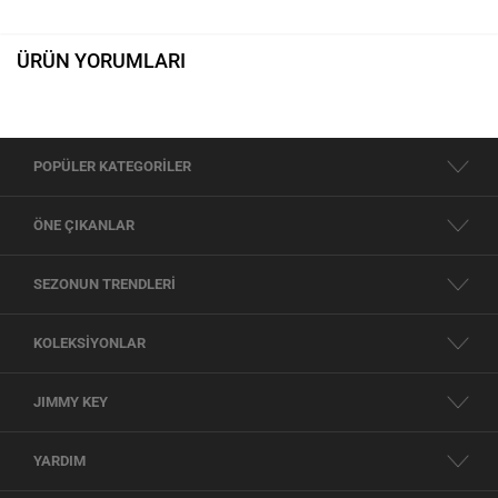
ÜRÜN YORUMLARI
POPÜLER KATEGORİLER
ÖNE ÇIKANLAR
SEZONUN TRENDLERİ
KOLEKSİYONLAR
JIMMY KEY
YARDIM