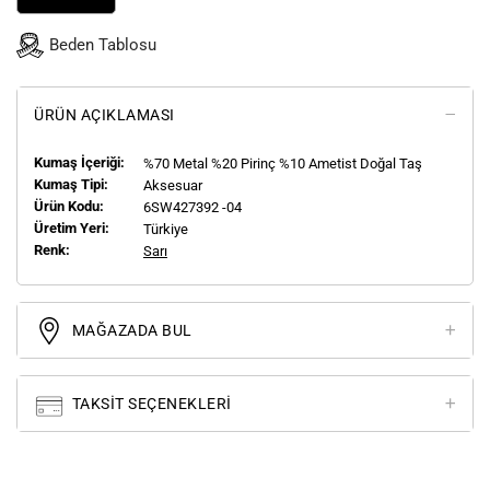
Beden Tablosu
ÜRÜN AÇIKLAMASI
Kumaş İçeriği:
%70 Metal %20 Pirinç %10 Ametist Doğal Taş
Kumaş Tipi:
Aksesuar
Ürün Kodu:
6SW427392 -04
Üretim Yeri:
Türkiye
Renk:
Sarı
MAĞAZADA BUL
TAKSIT SEÇENEKLERI