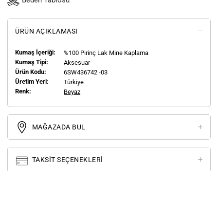
Beden Tablosu
ÜRÜN AÇIKLAMASI
Kumaş İçeriği:
%100 Pirinç Lak Mine Kaplama
Kumaş Tipi:
Aksesuar
Ürün Kodu:
6SW436742 -03
Üretim Yeri:
Türkiye
Renk:
Beyaz
MAĞAZADA BUL
TAKSIT SEÇENEKLERI