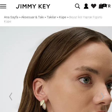
TR
0
Ana Sayfa
Aksesuar & Takı
Takılar
Küpe
>
>
>
>
Beyaz İkili Yaprak Figürlü
Küpe