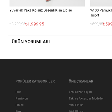
Yuvarlak Yaka Kolsuz Desenli Kısa Elbise
%100 Pamuk R
Tişört
₺1.999,95
₺599
₺3.299,95
₺699,95
ÜRÜN YORUMLARI
POPÜLER KATEGORİLER
ÖNE ÇIKANLAR
Bluz
Yeni Sezon Giyim
Pantolon
Takı ve Aksesuar Modelleri
Elbise
Mini Elbise
Etek
Midi Elbise