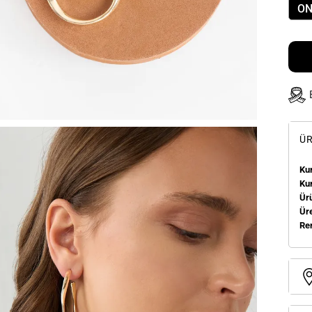
ON
ÜR
Kum
Ku
Ür
Üre
Re