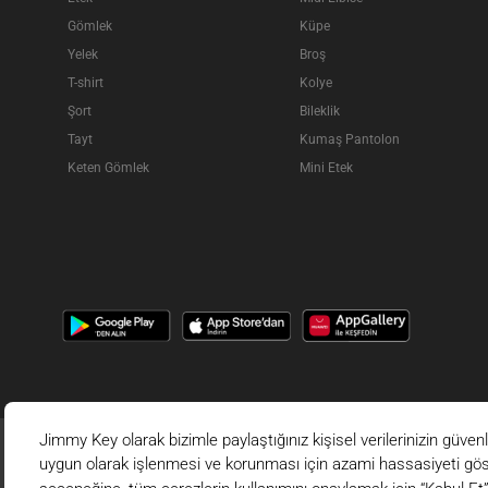
Gömlek
Küpe
Yelek
Broş
T-shirt
Kolye
Şort
Bileklik
Tayt
Kumaş Pantolon
Keten Gömlek
Mini Etek