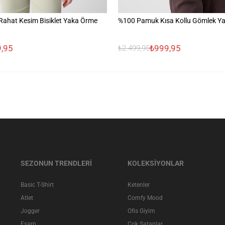
ahat Kesim Bisiklet Yaka Örme
%100 Pamuk Kısa Kollu Gömlek Ya
,95
₺999,95
₺2.499,95
SEZONUN TRENDLERİ
KOLEKSİYONLAR
Basic T-Shirt
Ketenler
Atlet
Comfy Mood
Jogger
Ofis Giyim
Eşarp
Çok Satanlar