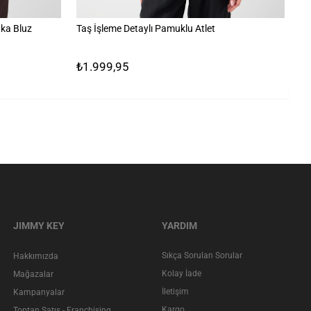
ka Bluz
Taş İşleme Detaylı Pamuklu Atlet
%1
₺1.999,95
₺
JIMMY KEY
YARDIM
Sıkça Sorulan Sorular
Hakkımızda
Kolay İade
Mağazalar
İletişim
Kampanyalar
Kargo
Toptan Satış - Franchising