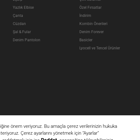
Yazlık Elbise
Özel Fırsatlar
Çanta
İndirim
Cüzdan
Kombin Önerileri
Şal & Fular
Denim Forever
Denim Pantolon
Basicler
Lyocell ve Tencel Ürünler