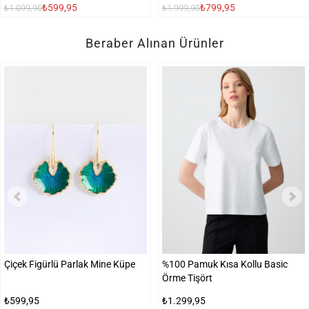
₺599,95
₺799,95
₺1.099,95
₺1.999,95
Beraber Alınan Ürünler
Çiçek Figürlü Parlak Mine Küpe
%100 Pamuk Kısa Kollu Basic
Örme Tişört
₺599,95
₺1.299,95