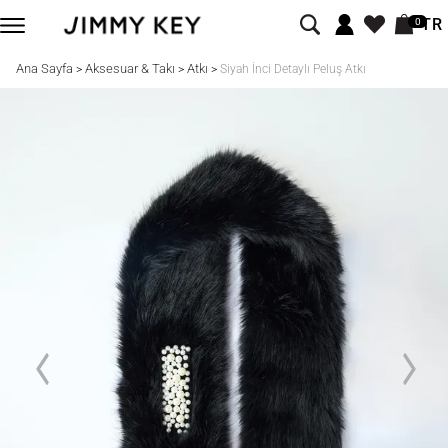
TR
0
Ana Sayfa
Aksesuar & Takı
Atkı
>
>
>
Siyah İnci Detaylı Peluş Atkı