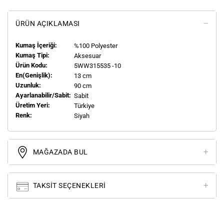
ÜRÜN AÇIKLAMASI
Kumaş İçeriği:
%100 Polyester
Kumaş Tipi:
Aksesuar
Ürün Kodu:
5WW315535 -10
En(genişlik):
13 cm
Uzunluk:
90 cm
Ayarlanabilir/Sabit:
Sabit
Üretim Yeri:
Türkiye
Renk:
Siyah
MAĞAZADA BUL
TAKSIT SEÇENEKLERI