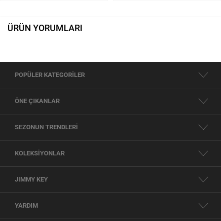
ÜRÜN YORUMLARI
POPÜLER KATEGORİLER
ÖNE ÇIKANLAR
SEZONUN TRENDLERİ
KOLEKSİYONLAR
JIMMY KEY
YARDIM