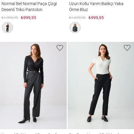
Normal Bel Normal Paça Çizgi
Uzun Kollu Yarım Balıkçı Yaka
Desenli Triko Pantolon
Örme Bluz
₺1.999,95
₺999,95
₺1.699,95
₺999,95
Normal Bel Normal Paça Cepli Dokuma Pantolon
Dar Paça Normal Bel Metal Detaylı Dokum