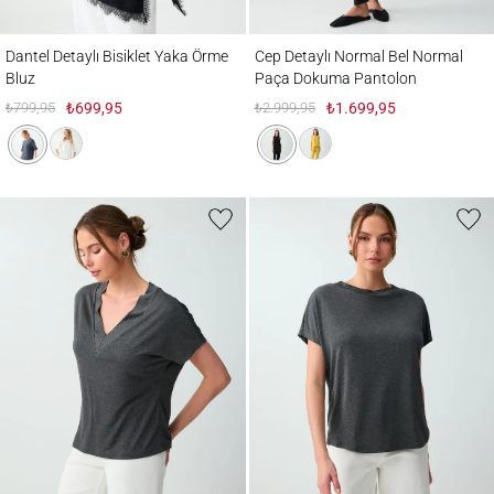
Dantel Detaylı Bisiklet Yaka Örme Bluz
Cep Detaylı Normal Bel Normal Paça Dok
Dantel Detaylı Bisiklet Yaka Örme
Cep Detaylı Normal Bel Normal
Bluz
Paça Dokuma Pantolon
₺799,95
₺699,95
₺2.999,95
₺1.699,95