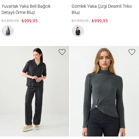
Yuvarlak Yaka Beli Bağcık Detaylı Örme Bluz
Gömlek Yaka Çizgi Desenli Triko Bluz
Yuvarlak Yaka Beli Bağcık
Gömlek Yaka Çizgi Desenli Triko
Detaylı Örme Bluz
Bluz
₺1.699,95
₺999,95
₺1.999,95
₺999,95
Normal Bel Normal Paça Çizgi Desenli Triko Pantolon
Uzun Kollu Yarım Balıkçı Yaka Örme Bluz