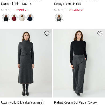
Karışımlı Triko Kazak
Detaylı Örme Hırka
₺1.999,95
₺999,95
₺2.699,95
₺1.499,95
Uzun Kollu Dik Yaka Yumuşak Dokulu Midi Elbise
Rahat Kesim Bol Paça Yüksek Bel Desenli
Uzun Kollu Dik Yaka Yumuşak
Rahat Kesim Bol Paça Yüksek