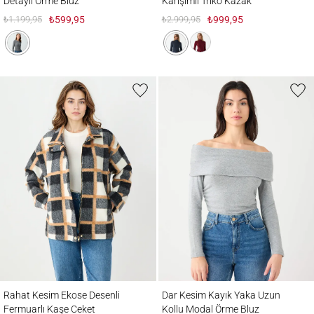
Detaylı Örme Bluz
Karışımlı Triko Kazak
₺1.199,95
₺599,95
₺2.999,95
₺999,95
Rahat Kesim Ekose Desenli Fermuarlı Kaşe Ceket
Dar Kesim Kayık Yaka Uzun Kollu Modal 
Rahat Kesim Ekose Desenli
Dar Kesim Kayık Yaka Uzun
Fermuarlı Kaşe Ceket
Kollu Modal Örme Bluz