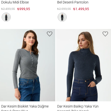
Dokulu Midi Elbise
Bel Desenli Pantolon
₺2.499,95
₺999,95
₺2.999,95
₺1.499,95
Dar Kesim Bisiklet Yaka Düğme Detaylı Örme Bluz
Dar Kesim Balıkçı Yaka Yün Karışımlı Trik
Dar Kesim Bisiklet Yaka Düğme
Dar Kesim Balıkçı Yaka Yün