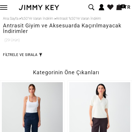
TR
0
Ana Sayfa
>
%50'Ye Varan İndirim
>
Antrasit %50'Ye Varan İndirim
Antrasit
Giyim ve Aksesuarda Kaçırılmayacak
İndirimler
(29 Ürün)
FİLTRELE VE SIRALA
Kategorinin Öne Çıkanları