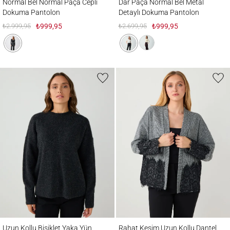
Normal Bel Normal Paça Cepli
Dar Paça Normal Bel Metal
Dokuma Pantolon
Detaylı Dokuma Pantolon
₺2.999,95
₺999,95
₺2.699,95
₺999,95
Uzun Kollu Bisiklet Yaka Yün Karışımlı Triko Kazak
Rahat Kesim Uzun Kollu Dantel Detaylı Ö
Uzun Kollu Bisiklet Yaka Yün
Rahat Kesim Uzun Kollu Dantel