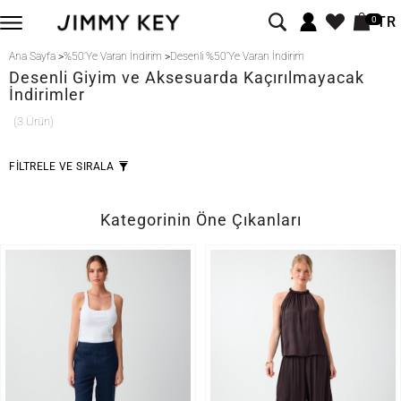
TR
0
Ana Sayfa
>
%50'Ye Varan İndirim
>
Desenli %50'Ye Varan İndirim
Desenli
Giyim ve Aksesuarda Kaçırılmayacak
İndirimler
(3 Ürün)
FİLTRELE VE SIRALA
Kategorinin Öne Çıkanları