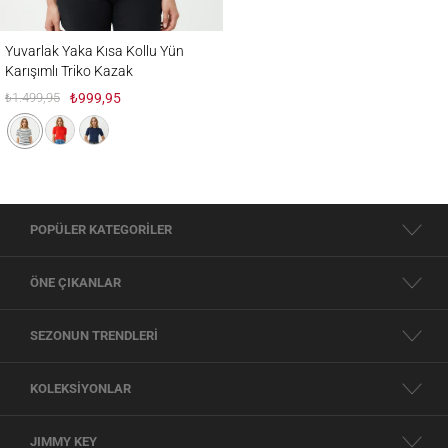
Yuvarlak Yaka Kısa Kollu Yün Karışımlı Triko Kazak
Yuvarlak Yaka Kısa Kollu Yün
Karışımlı Triko Kazak
₺1.499,95
₺999,95
POPÜLER KATEGORİLER
ÖNE ÇIKANLAR
SEZONUN TRENDLERİ
KOLEKSİYONLAR
JIMMY KEY