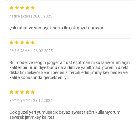
hatice aktaş
| 26.03.2025
çok rahat ve yumuşak sortu ile çok güzel duruyor
E***** A*****
| 26.02.2025
Bu model ve rengin jogger alt üst eşofmanını kullanıyorum aşırı
kaliteli bir ürün diye bunu da aldım ve yanıltmadı görenin direkt
dikkatini çekiyor kendi bedenizi tercih edin jimmy key beden ve
kalite konusunda gerçekten iyi
Z***** Y*****
| 28.12.2024
Çok güzel yeri yumuşacık beyaz sweat tişört kullanıyorum
severek jımmkey kalitesi