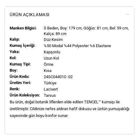
ÜRÜN AÇIKLAMASI
Manken Bilgisi:
S
Beden, Boy:
179
cm, Göğüs: 81 cm, Bel: 59 cm,
Kalça: 89 cm
Kalıp:
Düz Kesim
Kumaş İçeriği:
%50 Modal %44 Polyester %6 Elastane
Yaka:
Kapşonlu
Kol:
Uzun Kol
Kumaş Tipi:
Örme
Boy:
Kısa
Ürün Kodu:
24SC044010 -02
Üretim Yeri:
Türkiye
Renk:
Lacivert
Ürün Koleksiyon:
Tarsus
Bu ürün, doğal botanik liflerden elde edilen TENCEL™ kumaşı ile
üretilmiştir. Cildinize nefes aldıran hafif dokusu ve üstün yumuşaklığı
sayesinde gün boyu konfor sunar.