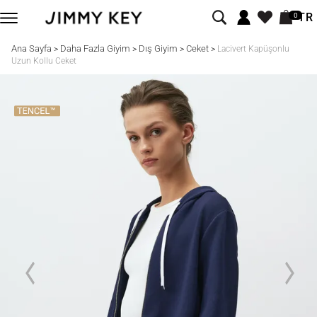
TR
0
Ana Sayfa
Daha Fazla Giyim
Dış Giyim
Ceket
>
>
>
>
Lacivert Kapüşonlu
Uzun Kollu Ceket