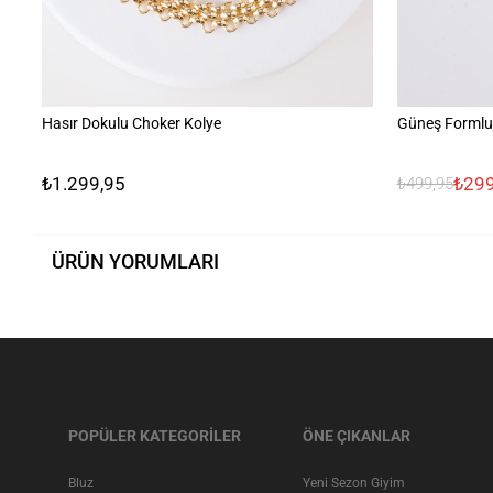
Hasır Dokulu Choker Kolye
Güneş Formlu 
₺1.299,95
₺299
₺499,95
ÜRÜN YORUMLARI
POPÜLER KATEGORİLER
ÖNE ÇIKANLAR
Bluz
Yeni Sezon Giyim