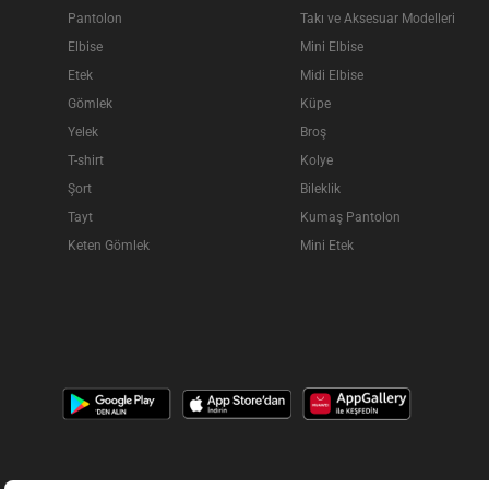
Pantolon
Takı ve Aksesuar Modelleri
Elbise
Mini Elbise
Etek
Midi Elbise
Gömlek
Küpe
Yelek
Broş
T-shirt
Kolye
Şort
Bileklik
Tayt
Kumaş Pantolon
Keten Gömlek
Mini Etek