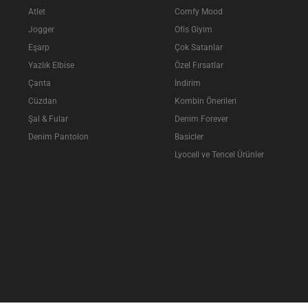
Atlet
Comfy Mood
Jogger
Ofis Giyim
Eşarp
Çok Satanlar
Yazlık Elbise
Özel Fırsatlar
Çanta
İndirim
Cüzdan
Kombin Önerileri
Şal & Fular
Denim Forever
Denim Pantolon
Basicler
Lyocell ve Tencel Ürünler