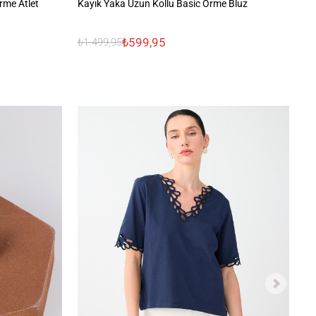
rme Atlet
Kayık Yaka Uzun Kollu Basic Örme Bluz
Da
₺599,95
₺1.499,95
₺1