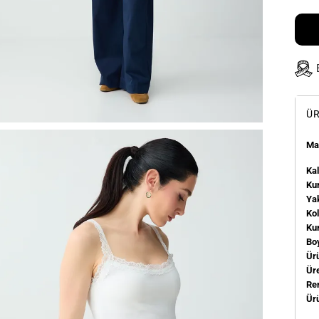
ÜR
Man
Kal
Kum
Ya
Ko
Ku
Bo
Ür
Üre
Re
Ür