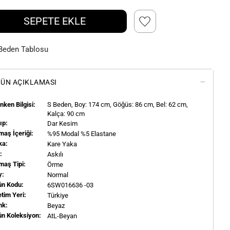
SEPETE EKLE
Beden Tablosu
ÜN AÇIKLAMASI
ken Bilgisi:
S
Beden, Boy:
174
cm, Göğüs: 86 cm, Bel: 62 cm,
Kalça: 90 cm
ıp:
Dar Kesim
aş İçeriği:
%95 Modal %5 Elastane
ka:
Kare Yaka
l:
Askılı
maş Tipi:
Örme
y:
Normal
ün Kodu:
6SW016636 -03
tim Yeri:
Türkiye
nk:
Beyaz
ün Koleksiyon:
AtL-Beyan