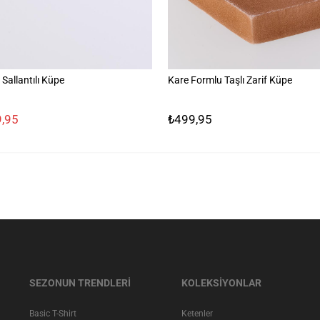
Sallantılı Küpe
Kare Formlu Taşlı Zarif Küpe
,95
₺499,95
SEZONUN TRENDLERİ
KOLEKSİYONLAR
Basic T-Shirt
Ketenler