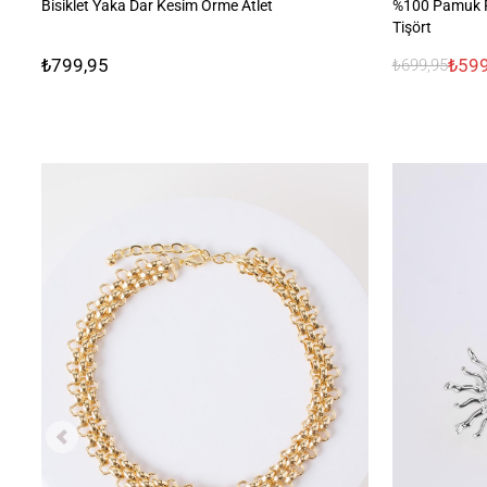
Bisiklet Yaka Dar Kesim Örme Atlet
%100 Pamuk R
Tişört
₺799,95
₺599
₺699,95