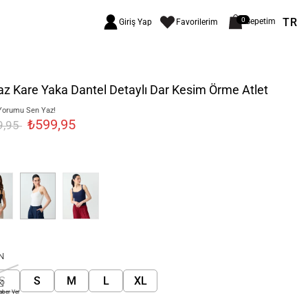
TR
0
Sepetim
Giriş Yap
Favorilerim
z Kare Yaka Dantel Detaylı Dar Kesim Örme Atlet
Yorumu Sen Yaz!
₺599,95
9,95
N
S
S
M
L
XL
aber Ver