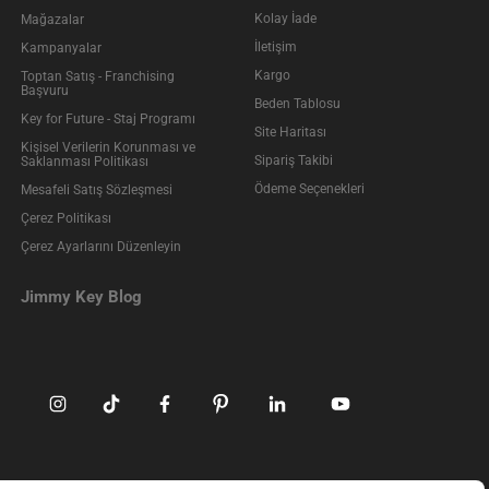
Kolay İade
Mağazalar
İletişim
Kampanyalar
Kargo
Toptan Satış - Franchising
Başvuru
Beden Tablosu
Key for Future - Staj Programı
Site Haritası
Kişisel Verilerin Korunması ve
Sipariş Takibi
Saklanması Politikası
Ödeme Seçenekleri
Mesafeli Satış Sözleşmesi
Çerez Politikası
Çerez Ayarlarını Düzenleyin
Jimmy Key Blog