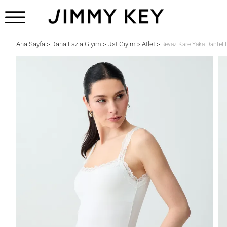
Ana Sayfa
Daha Fazla Giyim
Üst Giyim
Atlet
>
>
>
>
Beyaz Kare Yaka Dantel 