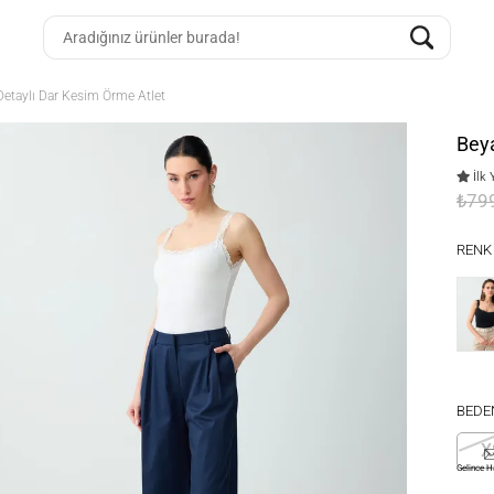
Detaylı Dar Kesim Örme Atlet
Beya
İlk 
₺79
RENK
BEDE
X
Gelince H