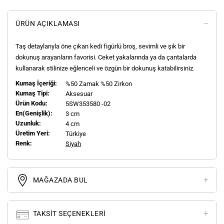
ÜRÜN AÇIKLAMASI
Taş detaylarıyla öne çıkan kedi figürlü broş, sevimli ve şık bir
dokunuş arayanların favorisi. Ceket yakalarında ya da çantalarda
kullanarak stilinize eğlenceli ve özgün bir dokunuş katabilirsiniz.
Kumaş İçeriği:
%50 Zamak %50 Zirkon
Kumaş Tipi:
Aksesuar
Ürün Kodu:
5SW353580 -02
En(genişlik):
3 cm
Uzunluk:
4 cm
Üretim Yeri:
Türkiye
Renk:
Siyah
MAĞAZADA BUL
TAKSIT SEÇENEKLERI