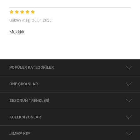
Gülşen Ateş
| 20.01.2025
Mükkkk
POPÜLER KATEGORİLER
ÖNE ÇIKANLAR
SEZONUN TRENDLERİ
KOLEKSİYONLAR
JIMMY KEY