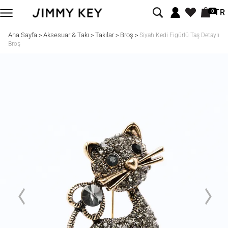
TR
0
Ana Sayfa
Aksesuar & Takı
Takılar
Broş
>
>
>
>
Siyah Kedi Figürlü Taş Detaylı
Broş