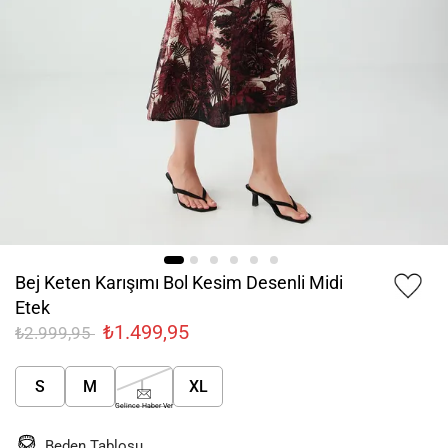
Bej Keten Karışımı Bol Kesim Desenli Midi
Etek
₺1.499,95
₺2.999,95
S
M
L
XL
Gelince Haber Ver
Beden Tablosu