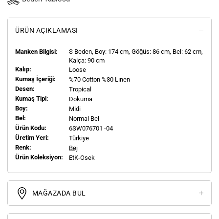
ÜRÜN AÇIKLAMASI
Manken Bilgisi:
S
Beden, Boy:
174
cm, Göğüs: 86 cm, Bel: 62 cm,
Kalça: 90 cm
Kalıp:
Loose
Kumaş İçeriği:
%70 Cotton %30 Lınen
Desen:
Tropical
Kumaş Tipi:
Dokuma
Boy:
Midi
Bel:
Normal Bel
Ürün Kodu:
6SW076701 -04
Üretim Yeri:
Türkiye
Renk:
Bej
Ürün Koleksiyon:
EtK-Osek
MAĞAZADA BUL