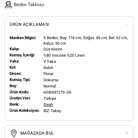
Beden Tablosu
ÜRÜN AÇIKLAMASI
Manken Bilgisi:
S
Beden, Boy:
174
cm, Göğüs: 86 cm, Bel: 62 cm,
Kalça: 90 cm
Kalıp:
Düz Kesim
Kumaş İçeriği:
%80 Vıscose %20 Lınen
Yaka:
V Yaka
Kol:
Askılı
Desen:
Floral
Kumaş Tipi:
Dokuma
Boy:
Normal
Ürün Kodu:
6SW037279 -05
Üretim Yeri:
Türkiye
Renk:
Siyah
Ürün Koleksiyon:
BlZ-Takey
MAĞAZADA BUL