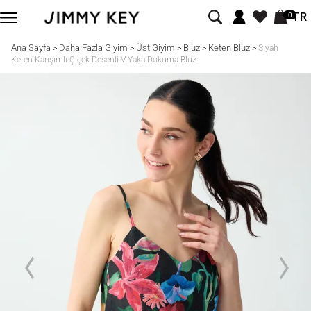
TR
0
Ana Sayfa
Daha Fazla Giyim
Üst Giyim
Bluz
Keten Bluz
>
>
>
>
>
Siyah
Keten Karışımlı Çiçek Desenli V Yaka Dokuma Bluz