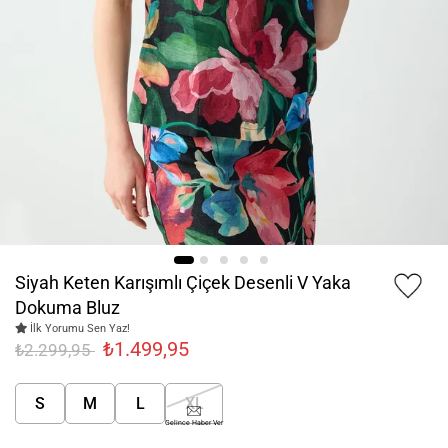
Siyah Keten Karışımlı Çiçek Desenli V Yaka
Dokuma Bluz
İlk Yorumu Sen Yaz!
₺1.499,95
₺2.299,95
S
M
L
XL
Gelince Haber Ver