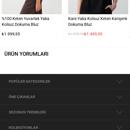
%100 Keten Yuvarlak Yaka
Kare Yaka Kolsuz Keten Karışımlı
Kolsuz Dokuma Bluz
Dokuma Bluz
₺1.999,95
₺1.499,95
₺1.999,95
ÜRÜN YORUMLARI
POPÜLER KATEGORİLER
ÖNE ÇIKANLAR
SEZONUN TRENDLERİ
KOLEKSİYONLAR