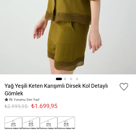
Yağ Yeşili Keten Karışımlı Dirsek Kol Detaylı
Gömlek
İlk Yorumu Sen Yaz!
₺1.699,95
₺2.999,95
S
M
L
XL
Gelince Haber Ver
Gelince Haber Ver
Gelince Haber Ver
Gelince Haber Ver