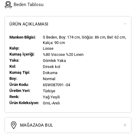
Beden Tablosu
ÜRÜN AÇIKLAMASI
Manken Bilgisi:
S
Beden, Boy:
174
cm, Göğüs: 86 cm, Bel: 62 cm,
Kalça: 90 cm
Kalıp:
Loose
Kumaş İçeriği:
%80 Vıscose %20 Lınen
Yaka:
Gömlek Yaka
Kol:
Dirsek kol
Kumaş Tipi:
Dokuma
Boy:
Normal
Ürün Kodu:
6SW087091 -04
Üretim Yeri:
Türkiye
Renk:
Yağ Yeşili
Ürün Koleksiyon:
GmL-Arelı
MAĞAZADA BUL