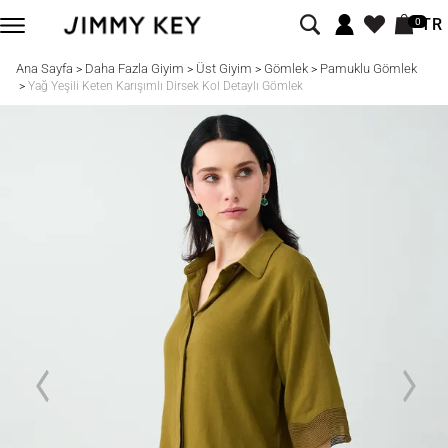
TR
0
Ana Sayfa
Daha Fazla Giyim
Üst Giyim
Gömlek
Pamuklu Gömlek
>
>
>
>
>
Yağ Yeşili Keten Karışımlı Dirsek Kol Detaylı Gömlek