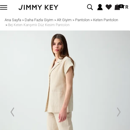
TR
0
Ana Sayfa
Daha Fazla Giyim
Alt Giyim
Pantolon
Keten Pantolon
>
>
>
>
>
Bej Keten Karışımlı Düz Kesim Pantolon