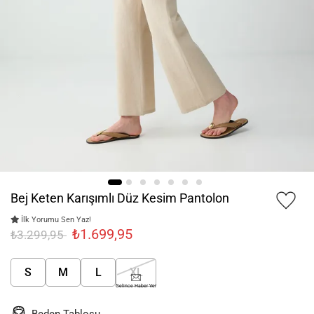
Bej Keten Karışımlı Düz Kesim Pantolon
İlk Yorumu Sen Yaz!
₺1.699,95
₺3.299,95
S
M
L
XL
Gelince Haber Ver