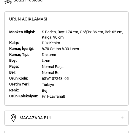
Beden Tablosu
ÜRÜN AÇIKLAMASI
Manken Bilgisi:
S
Beden, Boy:
174
cm, Göğüs: 86 cm, Bel: 62 cm,
Kalça: 90 cm
Kalıp:
Düz Kesim
Kumaş İçeriği:
%70 Cotton %30 Lınen
Kumaş Tipi:
Dokuma
Boy:
Uzun
Paça:
Normal Paça
Bel:
Normal Bel
Ürün Kodu:
6SW187248 -05
Üretim Yeri:
Türkiye
Renk:
Bej
Ürün Koleksiyon:
PnT-Lavranalt
MAĞAZADA BUL