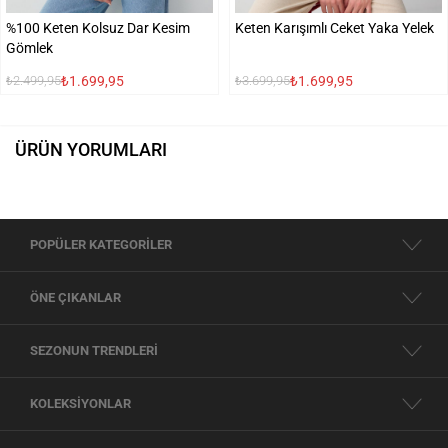
%100 Keten Kolsuz Dar Kesim
Keten Karışımlı Ceket Yaka Yelek
Gömlek
₺1.699,95
₺1.699,95
₺2.499,95
₺3.699,95
ÜRÜN YORUMLARI
POPÜLER KATEGORİLER
ÖNE ÇIKANLAR
SEZONUN TRENDLERİ
KOLEKSİYONLAR