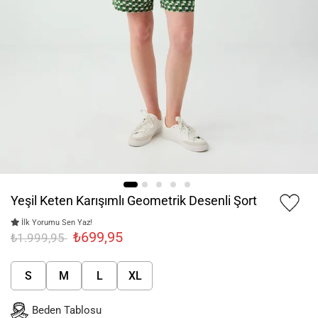
Yeşil Keten Karışımlı Geometrik Desenli Şort
İlk Yorumu Sen Yaz!
₺699,95
₺1.999,95
S
M
L
XL
Beden Tablosu