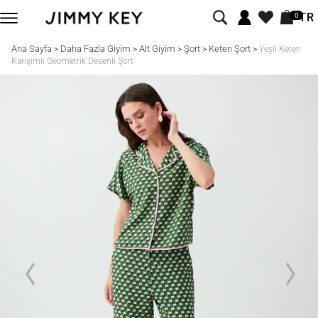
TR
0
Ana Sayfa
Daha Fazla Giyim
Alt Giyim
Şort
Keten Şort
>
>
>
>
>
Yeşil Keten
Karışımlı Geometrik Desenli Şort