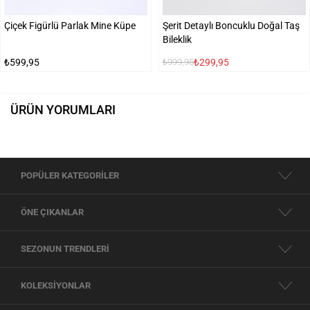
Çiçek Figürlü Parlak Mine Küpe
Şerit Detaylı Boncuklu Doğal Taş
Bileklik
₺599,95
₺299,95
₺999,95
ÜRÜN YORUMLARI
POPÜLER KATEGORİLER
ÖNE ÇIKANLAR
SEZONUN TRENDLERİ
KOLEKSİYONLAR