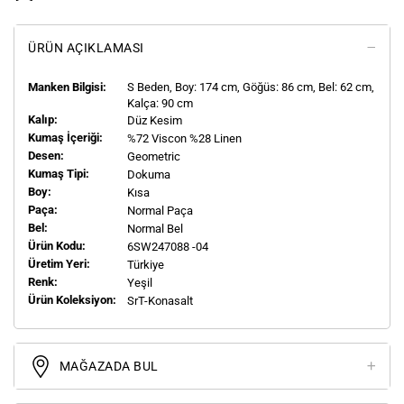
ÜRÜN AÇIKLAMASI
Manken Bilgisi:
S
Beden, Boy:
174
cm, Göğüs: 86 cm, Bel: 62 cm,
Kalça: 90 cm
Kalıp:
Düz Kesim
Kumaş İçeriği:
%72 Viscon %28 Linen
Desen:
Geometric
Kumaş Tipi:
Dokuma
Boy:
Kısa
Paça:
Normal Paça
Bel:
Normal Bel
Ürün Kodu:
6SW247088 -04
Üretim Yeri:
Türkiye
Renk:
Yeşil
Ürün Koleksiyon:
SrT-Konasalt
MAĞAZADA BUL