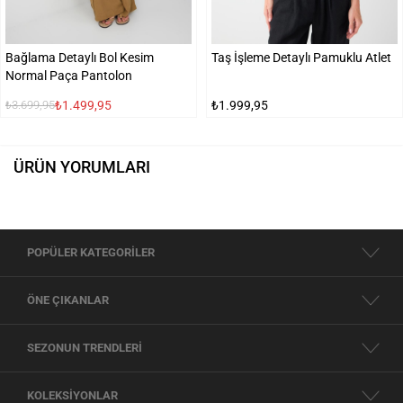
Bağlama Detaylı Bol Kesim
Taş İşleme Detaylı Pamuklu Atlet
Normal Paça Pantolon
₺1.499,95
₺1.999,95
₺3.699,95
ÜRÜN YORUMLARI
POPÜLER KATEGORİLER
ÖNE ÇIKANLAR
SEZONUN TRENDLERİ
KOLEKSİYONLAR