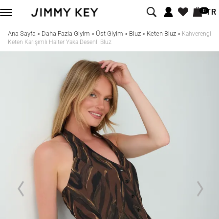
TR
0
Ana Sayfa
Daha Fazla Giyim
Üst Giyim
Bluz
Keten Bluz
>
>
>
>
>
Kahverengi
Keten Karışımlı Halter Yaka Desenli Bluz