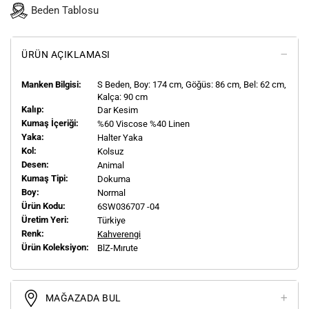
Beden Tablosu
ÜRÜN AÇIKLAMASI
Manken Bilgisi:
S
Beden, Boy:
174
cm, Göğüs: 86 cm, Bel: 62 cm,
Kalça: 90 cm
Kalıp:
Dar Kesim
Kumaş İçeriği:
%60 Viscose %40 Linen
Yaka:
Halter Yaka
Kol:
Kolsuz
Desen:
Animal
Kumaş Tipi:
Dokuma
Boy:
Normal
Ürün Kodu:
6SW036707 -04
Üretim Yeri:
Türkiye
Renk:
Kahverengi
Ürün Koleksiyon:
BlZ-Mırute
MAĞAZADA BUL