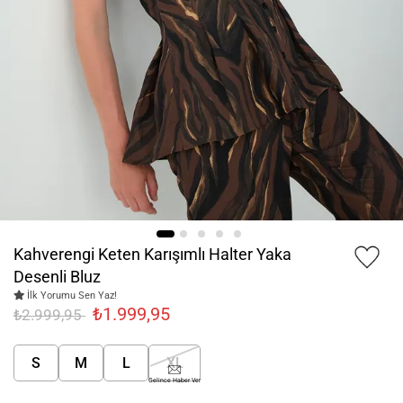
Kahverengi Keten Karışımlı Halter Yaka
Desenli Bluz
İlk Yorumu Sen Yaz!
₺1.999,95
₺2.999,95
S
M
L
XL
Gelince Haber Ver