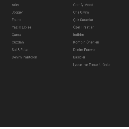
Atlet
Comfy Mood
Jogger
Ofis Giyim
Eşarp
Çok Satanlar
Yazlık Elbise
Özel Fırsatlar
Çanta
İndirim
Cüzdan
Kombin Önerileri
Şal & Fular
Denim Forever
Denim Pantolon
Basicler
Lyocell ve Tencel Ürünler