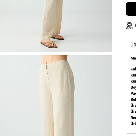
ÜR
Man
Kal
Kum
Ku
Bo
Pa
Be
Ür
Üre
Re
Ür