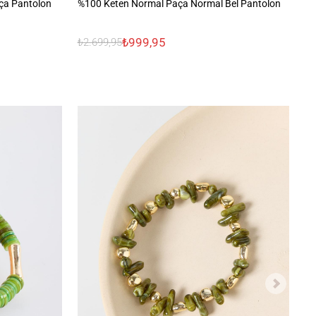
ça Pantolon
%100 Keten Normal Paça Normal Bel Pantolon
%1
₺999,95
₺2.699,95
₺3