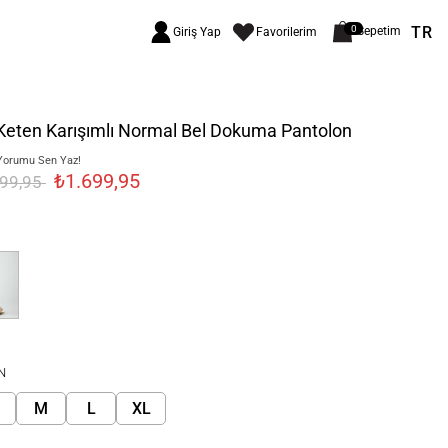
TR
0
Sepetim
Giriş Yap
Favorilerim
Keten Karışımlı Normal Bel Dokuma Pantolon
Yorumu Sen Yaz!
₺1.699,95
999,95
N
M
L
XL