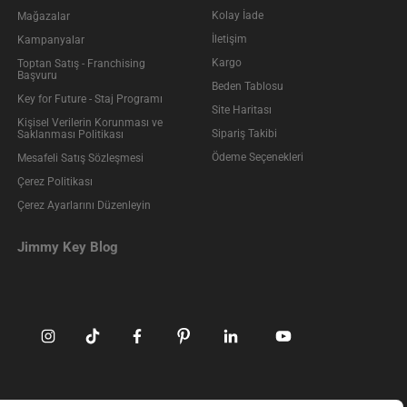
Kolay İade
Mağazalar
İletişim
Kampanyalar
Kargo
Toptan Satış - Franchising
Başvuru
Beden Tablosu
Key for Future - Staj Programı
Site Haritası
Kişisel Verilerin Korunması ve
Sipariş Takibi
Saklanması Politikası
Ödeme Seçenekleri
Mesafeli Satış Sözleşmesi
Çerez Politikası
Çerez Ayarlarını Düzenleyin
Jimmy Key Blog