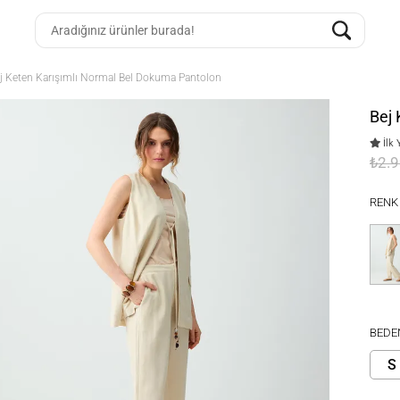
j Keten Karışımlı Normal Bel Dokuma Pantolon
Bej 
İlk 
₺2.
RENK
BEDE
S