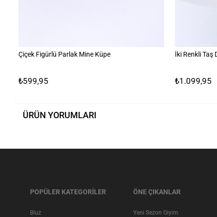
Çiçek Figürlü Parlak Mine Küpe
İki Renkli Taş D
₺599,95
₺1.099,95
ÜRÜN YORUMLARI
POPÜLER KATEGORİLER
ÖNE ÇIKANLAR
Bluz
Yeni Sezon Giyim