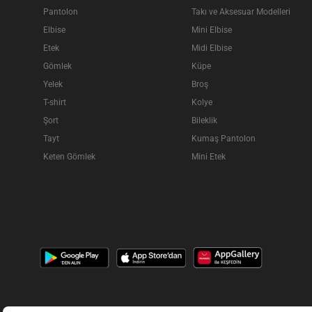
Pantolon
Takı ve Aksesuar Modelleri
Elbise
Mini Elbise
Etek
Midi Elbise
Gömlek
Küpe
Yelek
Broş
T-shirt
Kolye
Şort
Bileklik
Tayt
Kumaş Pantolon
Keten Gömlek
Mini Etek