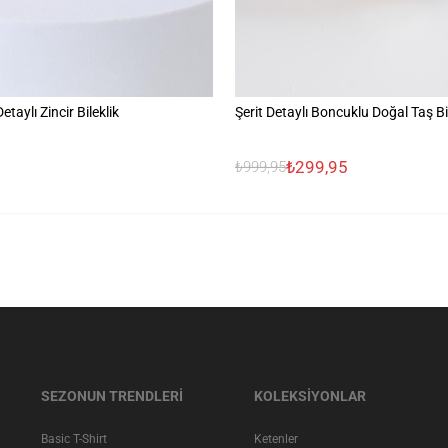
etaylı Zincir Bileklik
Şerit Detaylı Boncuklu Doğal Taş Bi
₺299,95
₺999,95
SEZONUN TRENDLERİ
KOLEKSİYONLAR
Basic T-Shirt
Ketenler