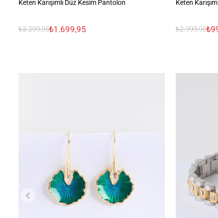
Keten Karışımlı Düz Kesim Pantolon
Keten Karışıml
₺1.699,95
₺9
₺3.299,95
₺2.999,95