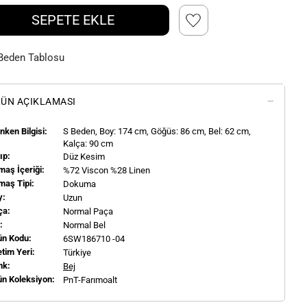
SEPETE EKLE
Beden Tablosu
ÜN AÇIKLAMASI
ken Bilgisi:
S
Beden, Boy:
174
cm, Göğüs: 86 cm, Bel: 62 cm,
Kalça: 90 cm
ıp:
Düz Kesim
aş İçeriği:
%72 Viscon %28 Linen
maş Tipi:
Dokuma
y:
Uzun
ça:
Normal Paça
l:
Normal Bel
ün Kodu:
6SW186710 -04
tim Yeri:
Türkiye
nk:
Bej
ün Koleksiyon:
PnT-Farımoalt