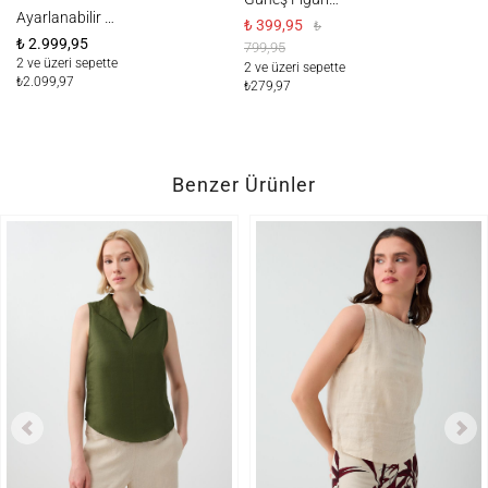
Pa
Ayarlanabilir Askılı Çok Bölmeli Çanta
₺ 399,95
₺
₺ 2.999,95
799,95
₺ 
2 ve üzeri sepette
2 ve üzeri sepette
₺2.099,97
2.
₺279,97
İn
Benzer Ürünler