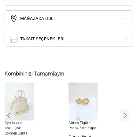
MAĞAZADA BUL
TAKSIT SEÇENEKLERI
Kombininizi Tamamlayın
Ayarlanabilir
Güneş Figürlü
Ke
Askılı Çok
Parlak Zarif Küpe
Yü
Bölmeli Çanta
De
Güneş Figürlü Parlak Zarif Küpe