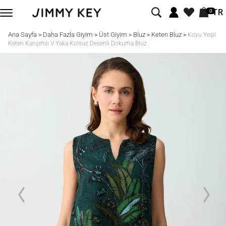
TR
0
Ana Sayfa
Daha Fazla Giyim
Üst Giyim
Bluz
Keten Bluz
>
>
>
>
>
Koyu Yeşil
Keten Karışımlı V Yaka Kolsuz Desenli Dokuma Bluz