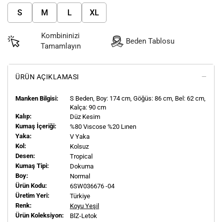
S
M
L
XL
Kombininizi
Beden Tablosu
Tamamlayın
ÜRÜN AÇIKLAMASI
Manken Bilgisi:
S
Beden, Boy:
174
cm, Göğüs: 86 cm, Bel: 62 cm,
Kalça: 90 cm
Kalıp:
Düz Kesim
Kumaş İçeriği:
%80 Vıscose %20 Lınen
Yaka:
V Yaka
Kol:
Kolsuz
Desen:
Tropical
Kumaş Tipi:
Dokuma
Boy:
Normal
Ürün Kodu:
6SW036676 -04
Üretim Yeri:
Türkiye
Renk:
Koyu Yeşil
Ürün Koleksiyon:
BlZ-Letok