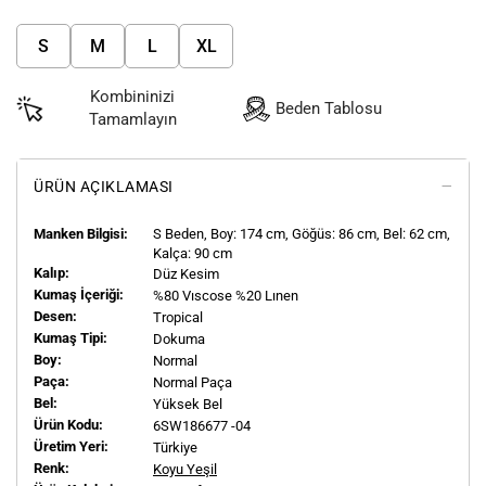
S
M
L
XL
Kombininizi
Beden Tablosu
Tamamlayın
ÜRÜN AÇIKLAMASI
Manken Bilgisi:
S
Beden, Boy:
174
cm, Göğüs: 86 cm, Bel: 62 cm,
Kalça: 90 cm
Kalıp:
Düz Kesim
Kumaş İçeriği:
%80 Vıscose %20 Lınen
Desen:
Tropical
Kumaş Tipi:
Dokuma
Boy:
Normal
Paça:
Normal Paça
Bel:
Yüksek Bel
Ürün Kodu:
6SW186677 -04
Üretim Yeri:
Türkiye
Renk:
Koyu Yeşil