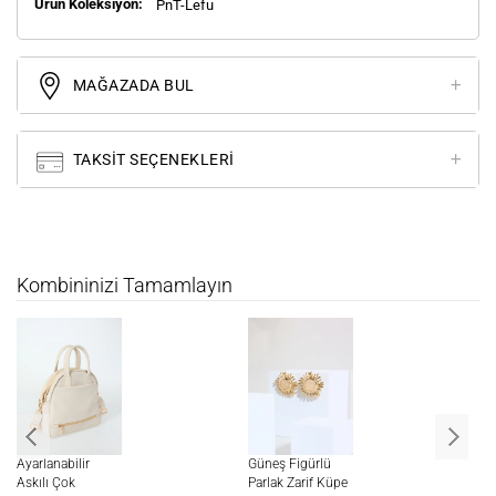
Ürün Koleksiyon:
PnT-Lefu
MAĞAZADA BUL
TAKSIT SEÇENEKLERI
Kombininizi Tamamlayın
Ayarlanabilir
Güneş Figürlü
Ke
Askılı Çok
Parlak Zarif Küpe
Ya