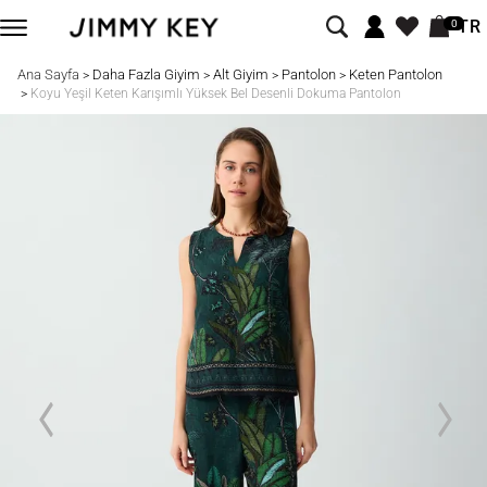
TR
0
Ana Sayfa
Daha Fazla Giyim
Alt Giyim
Pantolon
Keten Pantolon
>
>
>
>
>
Koyu Yeşil Keten Karışımlı Yüksek Bel Desenli Dokuma Pantolon