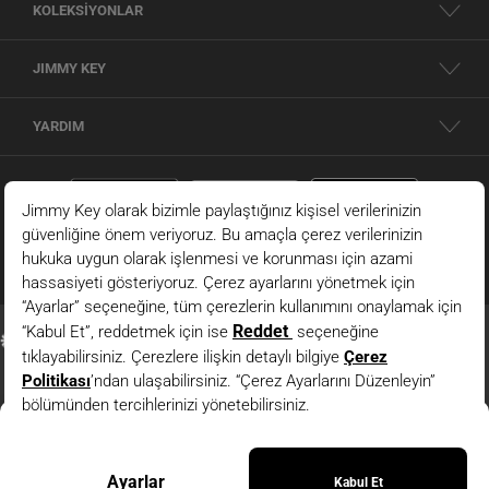
KOLEKSİYONLAR
JIMMY KEY
YARDIM
Koyu Yeşil Keten Karışımlı Yüksek Bel Desenli Dokuma
Pantolon
© 2026 - JIMMY KEY |
Bilgi Toplumu Hizmetleri