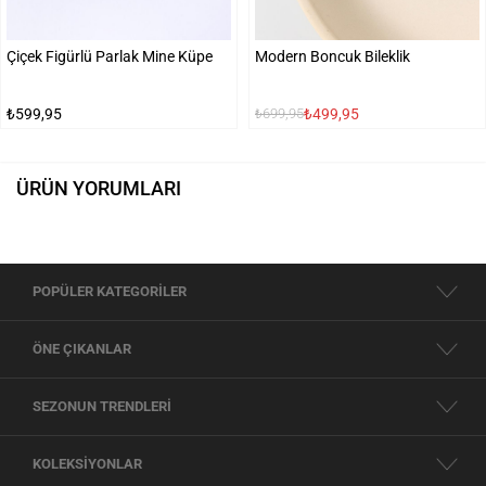
Çiçek Figürlü Parlak Mine Küpe
Modern Boncuk Bileklik
₺599,95
₺499,95
₺699,95
ÜRÜN YORUMLARI
POPÜLER KATEGORİLER
ÖNE ÇIKANLAR
SEZONUN TRENDLERİ
KOLEKSİYONLAR