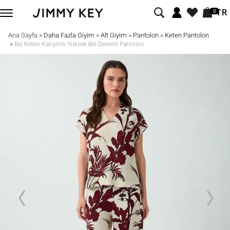
TR
0
Ana Sayfa
Daha Fazla Giyim
Alt Giyim
Pantolon
Keten Pantolon
>
>
>
>
>
Bej Keten Karışımlı Yüksek Bel Desenli Pantolon