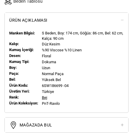
Beden Tablosu
ÜRÜN AÇIKLAMASI
Manken Bilgisi:
S
Beden, Boy:
174
cm, Göğüs: 86 cm, Bel: 62 cm,
Kalça: 90 cm
Kalıp:
Düz Kesim
Kumaş İçeriği:
%90 Viscose %10 Linen
Desen:
Floral
Kumaş Tipi:
Dokuma
Boy:
Uzun
Paça:
Normal Paça
Bel:
Yüksek Bel
Ürün Kodu:
6SW186699 -04
Üretim Yeri:
Türkiye
Renk:
Bej
Ürün Koleksiyon:
PnT-Ravılo
MAĞAZADA BUL