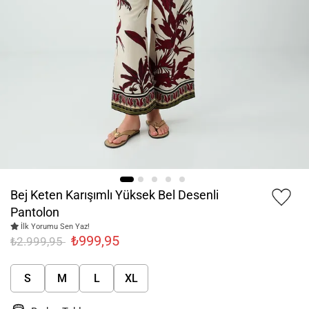
Bej Keten Karışımlı Yüksek Bel Desenli
Pantolon
İlk Yorumu Sen Yaz!
₺999,95
₺2.999,95
S
M
L
XL