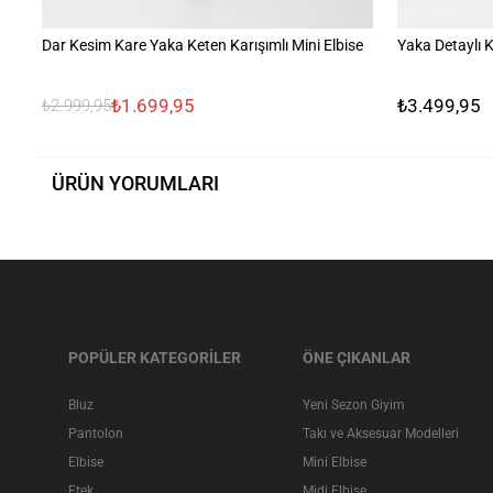
Dar Kesim Kare Yaka Keten Karışımlı Mini Elbise
Yaka Detaylı K
₺1.699,95
₺3.499,95
₺2.999,95
ÜRÜN YORUMLARI
POPÜLER KATEGORİLER
ÖNE ÇIKANLAR
Bluz
Yeni Sezon Giyim
Pantolon
Takı ve Aksesuar Modelleri
Elbise
Mini Elbise
Etek
Midi Elbise