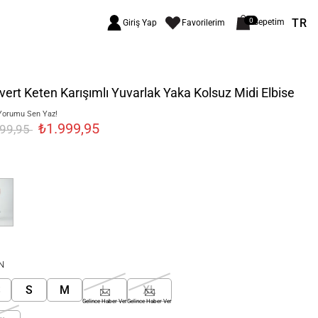
TR
0
Sepetim
Giriş Yap
Favorilerim
vert Keten Karışımlı Yuvarlak Yaka Kolsuz Midi Elbise
Yorumu Sen Yaz!
₺1.999,95
499,95
N
S
S
M
L
XL
Gelince Haber Ver
Gelince Haber Ver