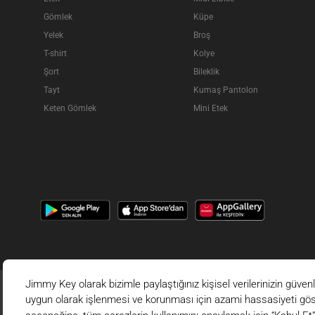
Gömlek
Küpe
Yelek
Broş
T-shirt
Kolye
Şort
Bileklik
Tayt
Kumaş Pantolon
Keten Gömlek
Mini Etek