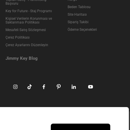
Başvuru
Beden Tablosu
Key for Future - Staj Programı
Site Haritası
Kişisel Verilerin Korunması ve
Sipariş Takibi
Saklanması Politikası
Ödeme Seçenekleri
Mesafeli Satış Sözleşmesi
Çerez Politikası
Çerez Ayarlarını Düzenleyin
Jimmy Key Blog