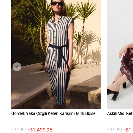
Gömlek Yaka Çizgili Keten Karışımlı Midi Elbise
Askılı Midi Ket
₺1.499,95
₺1
₺3.499,95
₺3.999,95