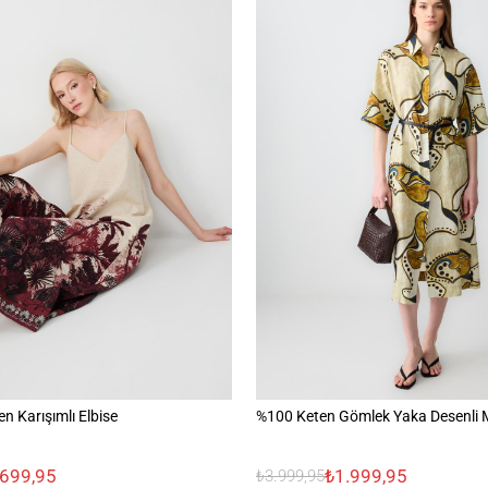
en Karışımlı Elbise
%100 Keten Gömlek Yaka Desenli M
.699,95
₺1.999,95
₺3.999,95