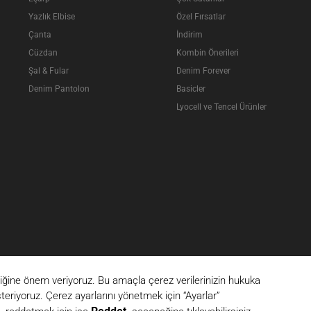
Yazlık Elbise
Özel Fırsatlar
Çanta
İndirim
Cüzdan
Kombin Önerileri
Şal & Fular
Denim Forever
Denim Pantolon
Basicler
Lyocell ve Tencel Ürünler