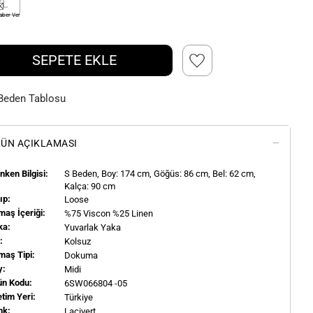
XL
aber Ver
SEPETE EKLE
Beden Tablosu
ÜN AÇIKLAMASI
ken Bilgisi:
S
Beden, Boy:
174
cm, Göğüs: 86 cm, Bel: 62 cm,
Kalça: 90 cm
ıp:
Loose
aş İçeriği:
%75 Viscon %25 Linen
ka:
Yuvarlak Yaka
l:
Kolsuz
maş Tipi:
Dokuma
y:
Midi
ün Kodu:
6SW066804 -05
tim Yeri:
Türkiye
nk:
Lacivert