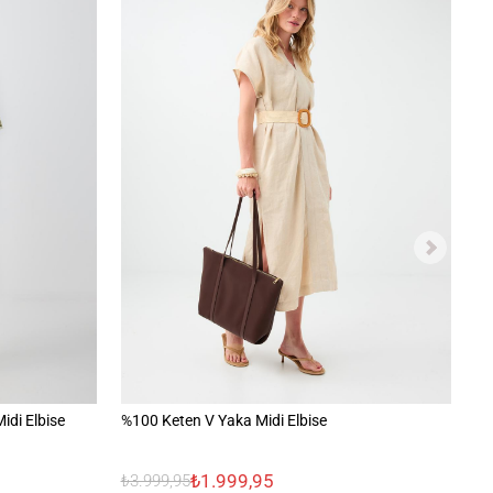
idi Elbise
%100 Keten V Yaka Midi Elbise
%1
El
₺1.999,95
₺3.999,95
₺3