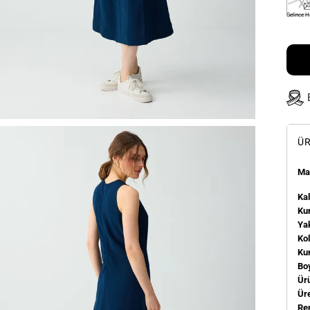
X
Gelince H
ÜR
Man
Kal
Kum
Ya
Ko
Ku
Bo
Ür
Üre
Re