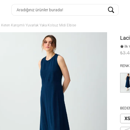
t Keten Karışımlı Yuvarlak Yaka Kolsuz Midi Elbise
Laci
İlk 
₺3.
RENK
BEDE
X