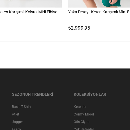
eten Karışımlı Kolsuz Midi Elbise
Yaka Detaylı Keten Karışımlı Mini E
₺2.999,95
SEZONUN TRENDLERİ
KOLEKSİYONLAR
Basic T-Shirt
Ketenler
Atlet
Comfy Mood
Jogger
Ofis Giyim
Eşarp
Çok Satanlar