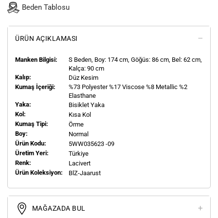
Beden Tablosu
ÜRÜN AÇIKLAMASI
Manken Bilgisi:
S
Beden, Boy:
174
cm, Göğüs: 86 cm, Bel: 62 cm,
Kalça: 90 cm
Kalıp:
Düz Kesim
Kumaş İçeriği:
%73 Polyester %17 Viscose %8 Metallic %2
Elasthane
Yaka:
Bisiklet Yaka
Kol:
Kısa Kol
Kumaş Tipi:
Örme
Boy:
Normal
Ürün Kodu:
5WW035623 -09
Üretim Yeri:
Türkiye
Renk:
Lacivert
Ürün Koleksiyon:
BlZ-Jaarust
MAĞAZADA BUL