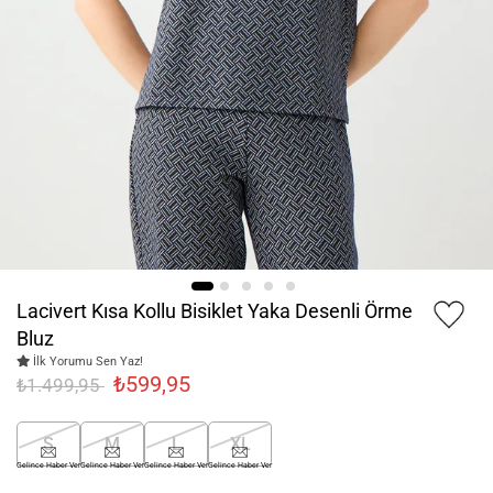
Lacivert Kısa Kollu Bisiklet Yaka Desenli Örme
Bluz
İlk Yorumu Sen Yaz!
₺599,95
₺1.499,95
S
M
L
XL
Gelince Haber Ver
Gelince Haber Ver
Gelince Haber Ver
Gelince Haber Ver