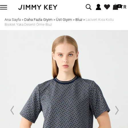
TR
0
Ana Sayfa
Daha Fazla Giyim
Üst Giyim
Bluz
>
>
>
>
Lacivert Kısa Kollu
Bisiklet Yaka Desenli Örme Bluz