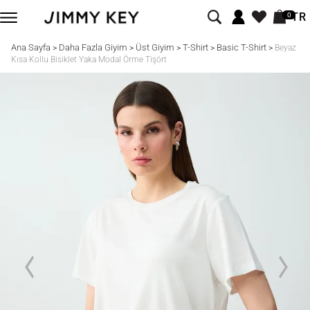
TR
0
Ana Sayfa
Daha Fazla Giyim
Üst Giyim
T-Shirt
Basic T-Shirt
>
>
>
>
>
Beyaz
Kısa Kollu Bisiklet Yaka Modal Örme Tişört