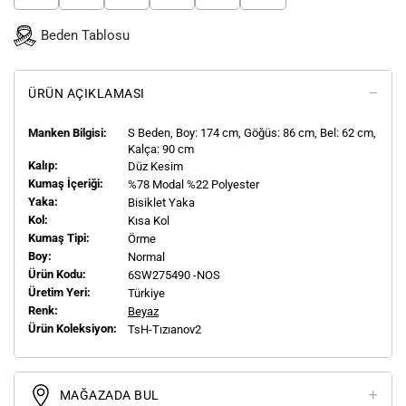
Beden Tablosu
ÜRÜN AÇIKLAMASI
Manken Bilgisi:
S
Beden, Boy:
174
cm, Göğüs: 86 cm, Bel: 62 cm,
Kalça: 90 cm
Kalıp:
Düz Kesim
Kumaş İçeriği:
%78 Modal %22 Polyester
Yaka:
Bisiklet Yaka
Kol:
Kısa Kol
Kumaş Tipi:
Örme
Boy:
Normal
Ürün Kodu:
6SW275490 -NOS
Üretim Yeri:
Türkiye
Renk:
Beyaz
Ürün Koleksiyon:
TsH-Tızıanov2
MAĞAZADA BUL