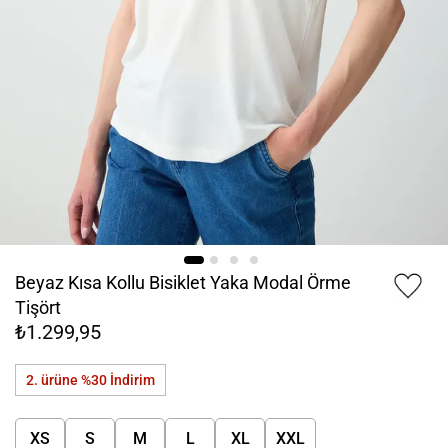
Beyaz Kısa Kollu Bisiklet Yaka Modal Örme
Tişört
₺1.299,95
2. ürüne %30
İndirim
XS
S
M
L
XL
XXL