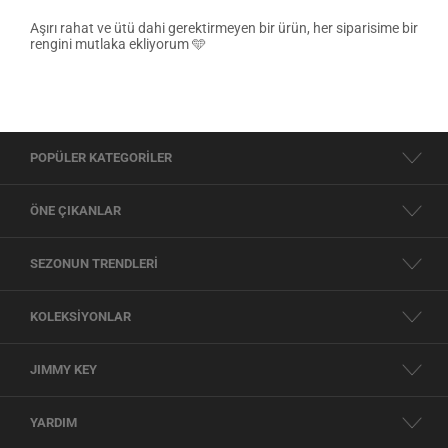
Aşırı rahat ve ütü dahi gerektirmeyen bir ürün, her siparisime bir
rengini mutlaka ekliyorum 🩵
POPÜLER KATEGORİLER
ÖNE ÇIKANLAR
SEZONUN TRENDLERİ
KOLEKSİYONLAR
JIMMY KEY
YARDIM