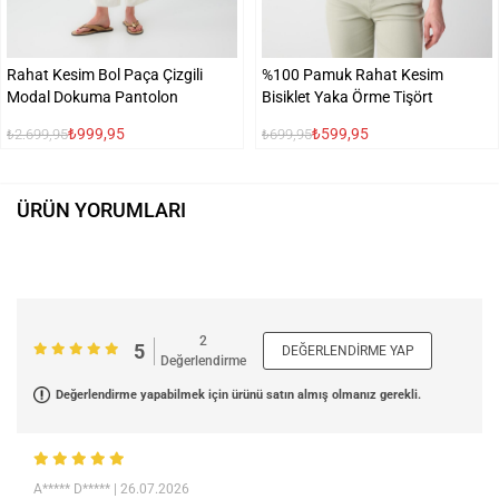
Rahat Kesim Bol Paça Çizgili
%100 Pamuk Rahat Kesim
Modal Dokuma Pantolon
Bisiklet Yaka Örme Tişört
₺999,95
₺599,95
₺2.699,95
₺699,95
ÜRÜN YORUMLARI
2
5
DEĞERLENDIRME YAP
Değerlendirme
Değerlendirme yapabilmek için ürünü satın almış olmanız gerekli.
A***** D*****
| 26.07.2026