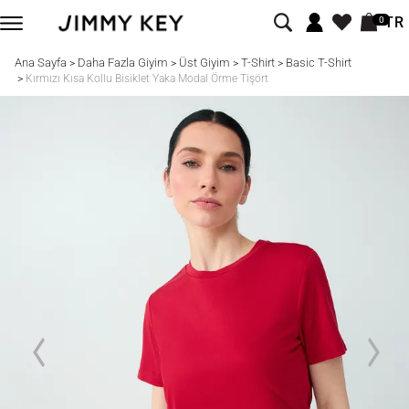
TR
0
Ana Sayfa
Daha Fazla Giyim
Üst Giyim
T-Shirt
Basic T-Shirt
>
>
>
>
>
Kırmızı Kısa Kollu Bisiklet Yaka Modal Örme Tişört