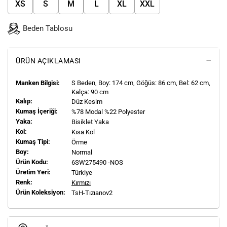
XS
S
M
L
XL
XXL
Beden Tablosu
ÜRÜN AÇIKLAMASI
Manken Bilgisi:
S
Beden, Boy:
174
cm, Göğüs: 86 cm, Bel: 62 cm,
Kalça: 90 cm
Kalıp:
Düz Kesim
Kumaş İçeriği:
%78 Modal %22 Polyester
Yaka:
Bisiklet Yaka
Kol:
Kısa Kol
Kumaş Tipi:
Örme
Boy:
Normal
Ürün Kodu:
6SW275490 -NOS
Üretim Yeri:
Türkiye
Renk:
Kırmızı
Ürün Koleksiyon:
TsH-Tızıanov2