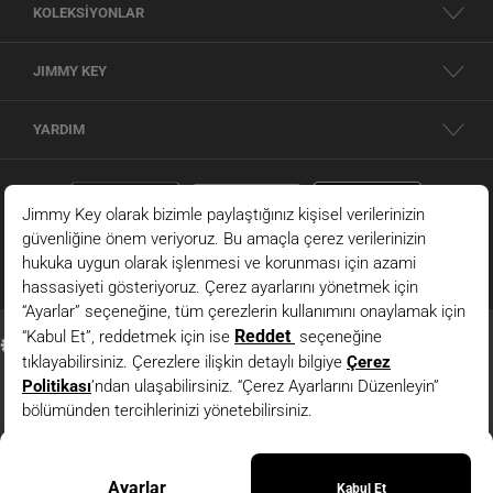
KOLEKSİYONLAR
JIMMY KEY
YARDIM
Kırmızı Kısa Kollu Bisiklet Yaka Modal Örme Tişört
© 2026 - JIMMY KEY |
Bilgi Toplumu Hizmetleri