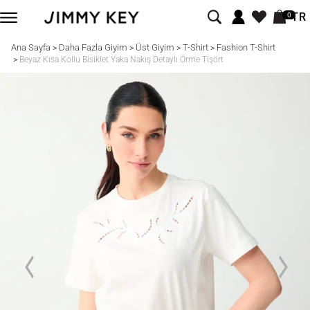
TR
0
Ana Sayfa
Daha Fazla Giyim
Üst Giyim
T-Shirt
Fashion T-Shirt
>
>
>
>
>
Beyaz Kısa Kollu Bisiklet Yaka Nakış Detaylı Örme Tişört