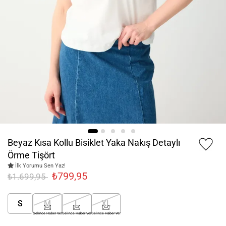
Beyaz Kısa Kollu Bisiklet Yaka Nakış Detaylı
Örme Tişört
İlk Yorumu Sen Yaz!
₺799,95
₺1.699,95
S
M
L
XL
Gelince Haber Ver
Gelince Haber Ver
Gelince Haber Ver