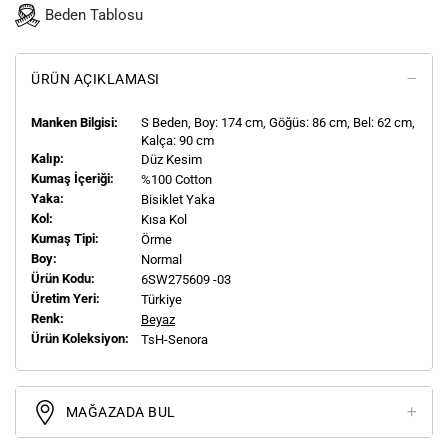
Beden Tablosu
ÜRÜN AÇIKLAMASI
Manken Bilgisi:
S
Beden, Boy:
174
cm, Göğüs: 86 cm, Bel: 62 cm,
Kalça: 90 cm
Kalıp:
Düz Kesim
Kumaş İçeriği:
%100 Cotton
Yaka:
Bisiklet Yaka
Kol:
Kısa Kol
Kumaş Tipi:
Örme
Boy:
Normal
Ürün Kodu:
6SW275609 -03
Üretim Yeri:
Türkiye
Renk:
Beyaz
Ürün Koleksiyon:
TsH-Senora
MAĞAZADA BUL