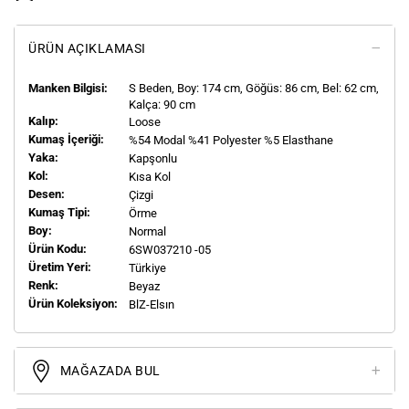
ÜRÜN AÇIKLAMASI
Manken Bilgisi:
S
Beden, Boy:
174
cm, Göğüs: 86 cm, Bel: 62 cm,
Kalça: 90 cm
Kalıp:
Loose
Kumaş İçeriği:
%54 Modal %41 Polyester %5 Elasthane
Yaka:
Kapşonlu
Kol:
Kısa Kol
Desen:
Çizgi
Kumaş Tipi:
Örme
Boy:
Normal
Ürün Kodu:
6SW037210 -05
Üretim Yeri:
Türkiye
Renk:
Beyaz
Ürün Koleksiyon:
BlZ-Elsın
MAĞAZADA BUL