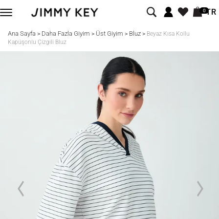
TR
0
Ana Sayfa
Daha Fazla Giyim
Üst Giyim
Bluz
>
>
>
>
Beyaz Kısa Kollu
Kapüşonlu Çizgili Bluz