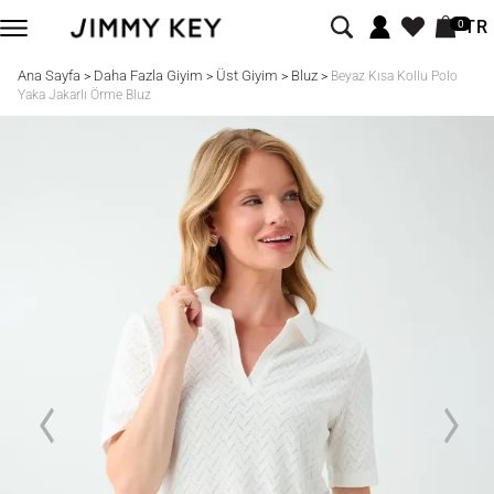
TR
0
Ana Sayfa
Daha Fazla Giyim
Üst Giyim
Bluz
>
>
>
>
Beyaz Kısa Kollu Polo
Yaka Jakarlı Örme Bluz