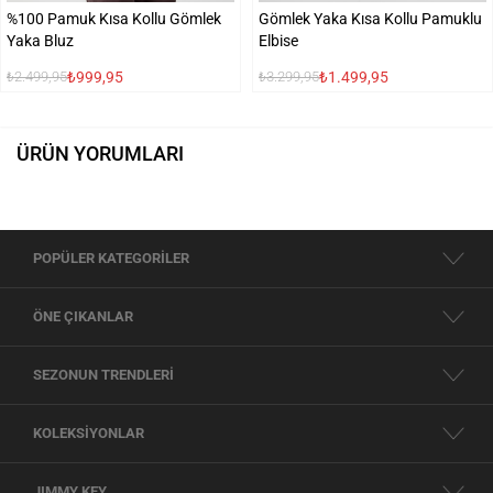
%100 Pamuk Kısa Kollu Gömlek
Gömlek Yaka Kısa Kollu Pamuklu
Yaka Bluz
Elbise
₺999,95
₺1.499,95
₺2.499,95
₺3.299,95
ÜRÜN YORUMLARI
POPÜLER KATEGORİLER
ÖNE ÇIKANLAR
SEZONUN TRENDLERİ
KOLEKSİYONLAR
JIMMY KEY