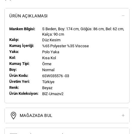
ÜRÜN AÇIKLAMASI
Manken Bilgisi:
S
Beden, Boy:
174
cm, Göğüs: 86 cm, Bel: 62 cm,
Kalça: 90 cm
Kalıp:
Düz Kesim
Kumaş İçeriği:
%65 Polyester %35 Viscose
Yaka:
Polo Yaka
Kol:
Kısa Kol
Kumaş Tipi:
Örme
Boy:
Normal
Ürün Kodu:
6SW035576 -03
Üretim Yeri:
Türkiye
Renk:
Beyaz
Ürün Koleksiyon:
BlZ-Umazıv2
MAĞAZADA BUL