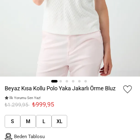
Beyaz Kısa Kollu Polo Yaka Jakarlı Örme Bluz
İlk Yorumu Sen Yaz!
₺999,95
₺1.299,95
S
M
L
XL
Beden Tablosu