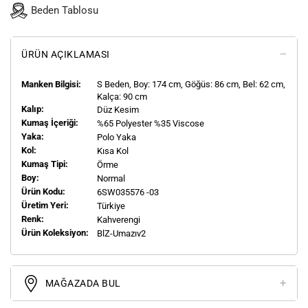
Beden Tablosu
ÜRÜN AÇIKLAMASI
Manken Bilgisi:
S
Beden, Boy:
174
cm, Göğüs: 86 cm, Bel: 62 cm,
Kalça: 90 cm
Kalıp:
Düz Kesim
Kumaş İçeriği:
%65 Polyester %35 Viscose
Yaka:
Polo Yaka
Kol:
Kısa Kol
Kumaş Tipi:
Örme
Boy:
Normal
Ürün Kodu:
6SW035576 -03
Üretim Yeri:
Türkiye
Renk:
Kahverengi
Ürün Koleksiyon:
BlZ-Umazıv2
MAĞAZADA BUL