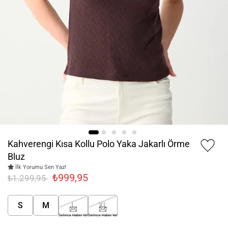
Kahverengi Kısa Kollu Polo Yaka Jakarlı Örme
Bluz
İlk Yorumu Sen Yaz!
₺999,95
₺1.299,95
S
M
L
XL
Gelince Haber Ver
Gelince Haber Ver