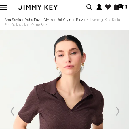
TR
0
Ana Sayfa
Daha Fazla Giyim
Üst Giyim
Bluz
>
>
>
>
Kahverengi Kısa Kollu
Polo Yaka Jakarlı Örme Bluz