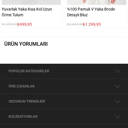
Yuvarlak Yaka Kısa Kol Uzun
%100 Pamuk V Yaka Brode
Örme Tulum
Detaylı Bluz
₺999,95
₺1.299,95
₺1.299,95
₺2.499,95
ÜRÜN YORUMLARI
POPÜLER KATEGORİLER
ÖNE ÇIKANLAR
SEZONUN TRENDLERİ
KOLEKSİYONLAR