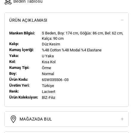
Beden Tablosu
ÜRÜN AÇIKLAMASI
Manken Bilgisi:
S
Beden, Boy:
174
cm, Göğüs: 86 cm, Bel: 62 cm,
Kalça: 90 cm
Kalıp:
Düz Kesim
Kumaş İçeriği:
%48 Cotton %48 Modal %4 Elastane
Yaka:
U Yaka
Kol:
Kısa Kol
Kumaş Tipi:
Örme
Boy:
Normal
Ürün Kodu:
6SW035506 -03
Üretim Yeri:
Türkiye
Renk:
Lacivert
Ürün Koleksiyon:
BlZ-Fılız
MAĞAZADA BUL