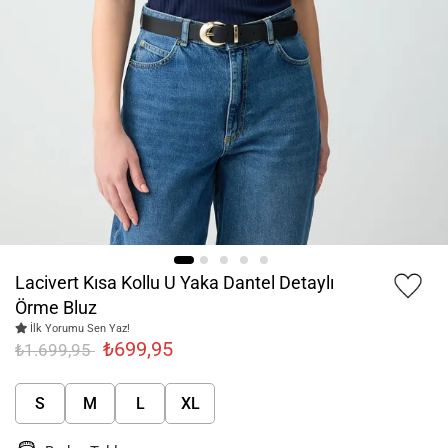
Lacivert Kısa Kollu U Yaka Dantel Detaylı
Örme Bluz
İlk Yorumu Sen Yaz!
₺699,95
₺1.699,95
S
M
L
XL