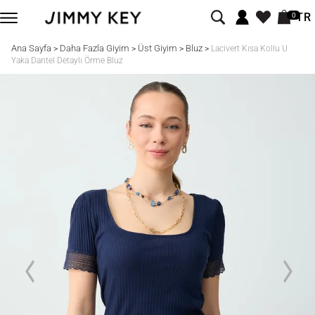
TR
0
Ana Sayfa
Daha Fazla Giyim
Üst Giyim
Bluz
>
>
>
>
Lacivert Kısa Kollu U
Yaka Dantel Detaylı Örme Bluz