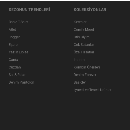
SEZONUN TRENDLERİ
KOLEKSİYONLAR
Basic T-Shirt
Ketenler
Atlet
Comfy Mood
Jogger
Ofis Giyim
Eşarp
Çok Satanlar
Yazlık Elbise
Özel Fırsatlar
Çanta
İndirim
Cüzdan
Kombin Önerileri
Şal & Fular
Denim Forever
Denim Pantolon
Basicler
Lyocell ve Tencel Ürünler