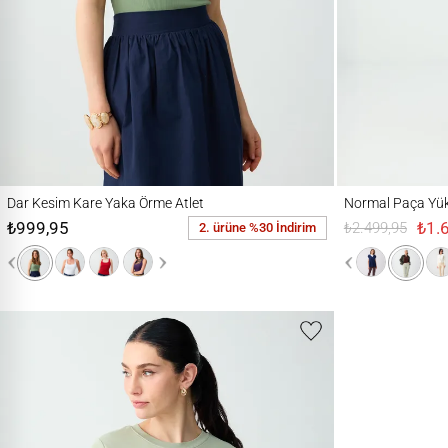
Dar Kesim Kare Yaka Örme Atlet
Normal Paça Yüksek 
Dar Kesim Kare Yaka Örme Atlet
Normal Paça Yük
₺999,95
₺1.
₺2.499,95
2. ürüne %30 İndirim