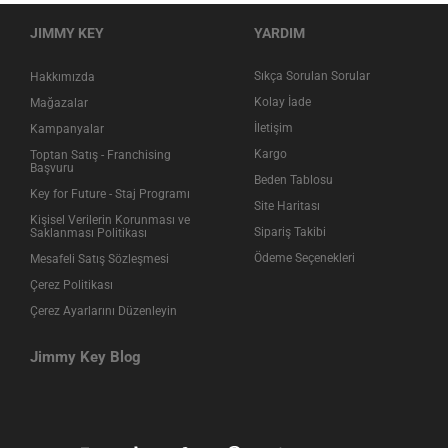
JIMMY KEY
YARDIM
Sıkça Sorulan Sorular
Hakkımızda
Kolay İade
Mağazalar
İletişim
Kampanyalar
Kargo
Toptan Satış - Franchising
Başvuru
Beden Tablosu
Key for Future - Staj Programı
Site Haritası
Kişisel Verilerin Korunması ve
Sipariş Takibi
Saklanması Politikası
Ödeme Seçenekleri
Mesafeli Satış Sözleşmesi
Çerez Politikası
Çerez Ayarlarını Düzenleyin
Jimmy Key Blog