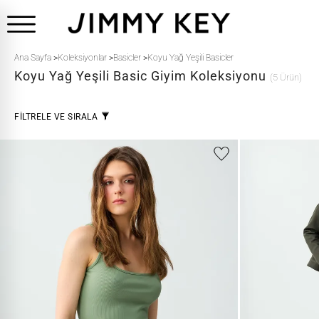
Ana Sayfa
>
Koleksiyonlar
>
Basicler
>
Koyu Yağ Yeşili Basicler
Koyu Yağ Yeşili
Basic Giyim Koleksiyonu
(5 Ürün)
FİLTRELE VE SIRALA