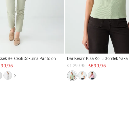
Bel Cepli Dokuma Pantolon
Dar Kesim Kısa Kollu Gömlek Yaka Örme T
sek Bel Cepli Dokuma Pantolon
Dar Kesim Kısa Kollu Gömlek Yaka 
699,95
₺699,95
₺1.299,95