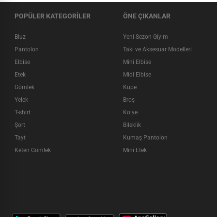
POPÜLER KATEGORİLER
ÖNE ÇIKANLAR
Bluz
Yeni Sezon Giyim
Pantolon
Takı ve Aksesuar Modelleri
Elbise
Mini Elbise
Etek
Midi Elbise
Gömlek
Küpe
Yelek
Broş
T-shirt
Kolye
Şort
Bileklik
Tayt
Kumaş Pantolon
Keten Gömlek
Mini Etek