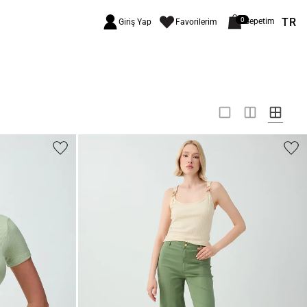
TR
0
Sepetim
Giriş Yap
Favorilerim