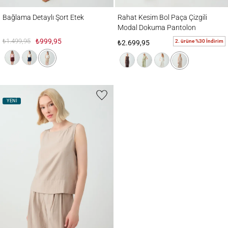
Bağlama Detaylı Şort Etek
Rahat Kesim Bol Paça Çizgili Modal Dok
Bağlama Detaylı Şort Etek
Rahat Kesim Bol Paça Çizgili
Modal Dokuma Pantolon
₺1.499,95
₺999,95
2. ürüne %30 İndirim
₺2.699,95
YENİ