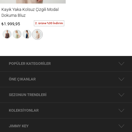
Kayık Yaka Kolsuz Çizgili Modal Dokuma Bluz
Kayık Yaka Kolsuz Çizgili Modal
Dokuma Bluz
2. ürüne %30 İndirim
₺1.999,95
POPÜLER KATEGORİLER
ÖNE ÇIKANLAR
SEZONUN TRENDLERİ
KOLEKSİYONLAR
JIMMY KEY