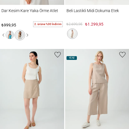
Dar Kesim Kare Yaka Örme Atlet
Beli Lastikli Midi Dokuma Etek
Dar Kesim Kare Yaka Örme Atlet
Beli Lastikli Midi Dokuma Etek
₺2.699,95
₺1.299,95
2. ürüne %30 İndirim
₺999,95
YENİ