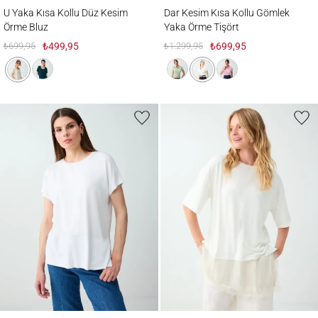
U Yaka Kısa Kollu Düz Kesim Örme Bluz
Dar Kesim Kısa Kollu Gömlek Yaka Örme T
U Yaka Kısa Kollu Düz Kesim
Dar Kesim Kısa Kollu Gömlek
Örme Bluz
Yaka Örme Tişört
₺699,95
₺499,95
₺1.299,95
₺699,95
Rahat Kesim Yuvarlak Yaka Düşük Omuz Örme Bluz
Dantel Detaylı Bisiklet Yaka Örme Bluz