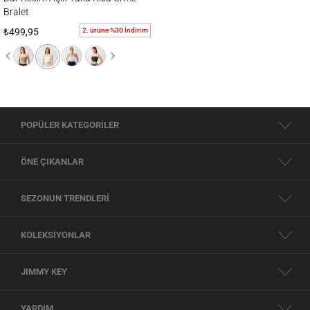
Bralet
2. ürüne %30 İndirim
₺499,95
POPÜLER KATEGORİLER
ÖNE ÇIKANLAR
SEZONUN TRENDLERİ
KOLEKSİYONLAR
JIMMY KEY
YARDIM