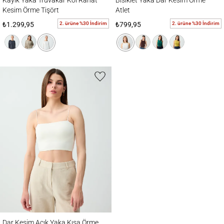
Kesim Örme Tişört
Atlet
2. ürüne %30 İndirim
2. ürüne %30 İndirim
₺1.299,95
₺799,95
Dar Kesim Açık Yaka Kısa Örme Bralet
Dar Kesim Açık Yaka Kısa Örme