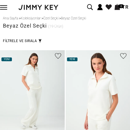
TR
0
Ana Sayfa
>
Koleksiyonlar
>
Özel Seçki
>
Beyaz Özel Seçki
Beyaz
Özel Seçki
(19 Ürün)
FİLTRELE VE SIRALA
YENİ
YENİ