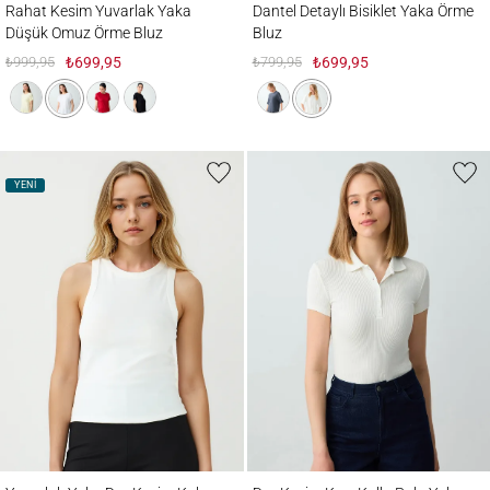
Rahat Kesim Yuvarlak Yaka
Dantel Detaylı Bisiklet Yaka Örme
Düşük Omuz Örme Bluz
Bluz
₺999,95
₺699,95
₺799,95
₺699,95
YENİ
Yuvarlak Yaka Dar Kesim Kolsuz Örme Atlet
Dar Kesim Kısa Kollu Polo Yaka Örme Tişö