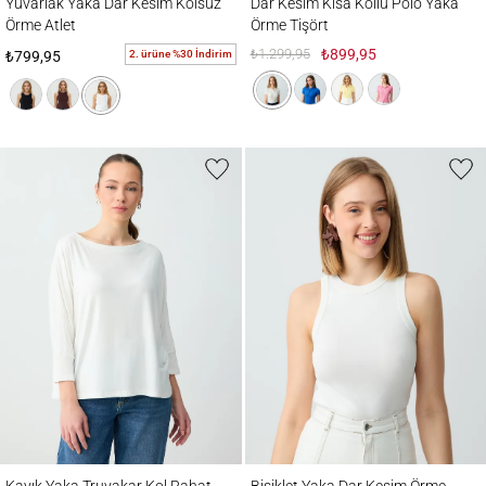
Yuvarlak Yaka Dar Kesim Kolsuz
Dar Kesim Kısa Kollu Polo Yaka
Örme Atlet
Örme Tişört
₺1.299,95
₺899,95
2. ürüne %30 İndirim
₺799,95
Kayık Yaka Truvakar Kol Rahat Kesim Örme Tişört
Bisiklet Yaka Dar Kesim Örme Atlet
Kayık Yaka Truvakar Kol Rahat
Bisiklet Yaka Dar Kesim Örme