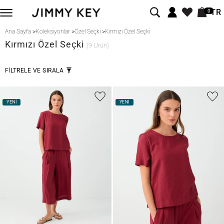
TR
0
Ana Sayfa
>
Koleksiyonlar
>
Özel Seçki
>
Kırmızı Özel Seçki
Kırmızı
Özel Seçki
(9 Ürün)
FİLTRELE VE SIRALA
YENİ
YENİ