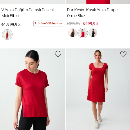
V Yaka Düğüm Detaylı Desenli Midi Elbise
Dar Kesim Kayık Yaka Drapeli Örme Bluz
V Yaka Düğüm Detaylı Desenli
Dar Kesim Kayık Yaka Drapeli
Midi Elbise
Örme Bluz
₺899,95
₺699,95
2. ürüne %30 İndirim
₺1.999,95