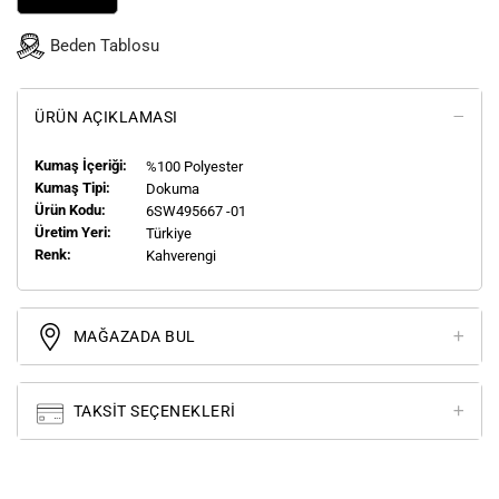
Beden Tablosu
ÜRÜN AÇIKLAMASI
Kumaş İçeriği:
%100 Polyester
Kumaş Tipi:
Dokuma
Ürün Kodu:
6SW495667 -01
Üretim Yeri:
Türkiye
Renk:
Kahverengi
MAĞAZADA BUL
TAKSIT SEÇENEKLERI