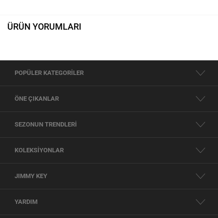
ÜRÜN YORUMLARI
POPÜLER KATEGORİLER
ÖNE ÇIKANLAR
SEZONUN TRENDLERİ
KOLEKSİYONLAR
JIMMY KEY
YARDIM