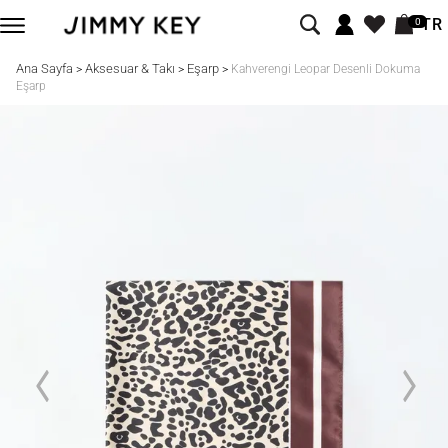
TR
0
Ana Sayfa
Aksesuar & Takı
Eşarp
>
>
>
Kahverengi Leopar Desenli Dokuma
Eşarp