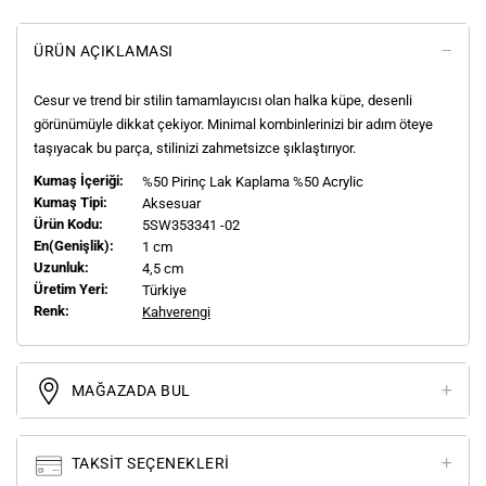
ÜRÜN AÇIKLAMASI
Cesur ve trend bir stilin tamamlayıcısı olan halka küpe, desenli
görünümüyle dikkat çekiyor. Minimal kombinlerinizi bir adım öteye
taşıyacak bu parça, stilinizi zahmetsizce şıklaştırıyor.
Kumaş İçeriği:
%50 Pirinç Lak Kaplama %50 Acrylic
Kumaş Tipi:
Aksesuar
Ürün Kodu:
5SW353341 -02
En(genişlik):
1 cm
Uzunluk:
4,5 cm
Üretim Yeri:
Türkiye
Renk:
Kahverengi
MAĞAZADA BUL
TAKSIT SEÇENEKLERI