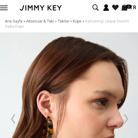
TR
0
Ana Sayfa
Aksesuar & Takı
Takılar
Küpe
>
>
>
>
Kahverengi Leopar Desenli
Halka Küpe