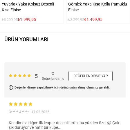
Yuvarlak Yaka Kolsuz Desenli
Gömlek Yaka Kısa Kollu Pamuklu
Kısa Elbise
Elbise
₺1.999,95
₺1.499,95
₺3.299,95
₺3.299,95
ÜRÜN YORUMLARI
2
5
DEĞERLENDIRME YAP
Değerlendirme
Değerlendirme yapabilmek için ürünü satın almış olmanız gerekli.
Ö***** A*****
| 17.02.2025
Kendime aldığım ilk leopar desenli ürün, bu yüzden özel 😀 Çok
şık duruyor ve hafif bir küpe…