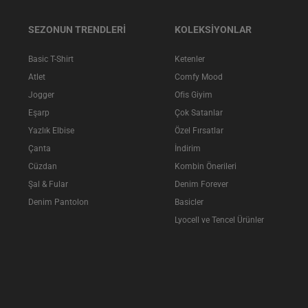
SEZONUN TRENDLERİ
KOLEKSİYONLAR
Basic T-Shirt
Ketenler
Atlet
Comfy Mood
Jogger
Ofis Giyim
Eşarp
Çok Satanlar
Yazlık Elbise
Özel Fırsatlar
Çanta
İndirim
Cüzdan
Kombin Önerileri
Şal & Fular
Denim Forever
Denim Pantolon
Basicler
Lyocell ve Tencel Ürünler