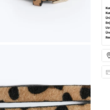
Kum
Ku
Ür
En
Uz
Üre
Re