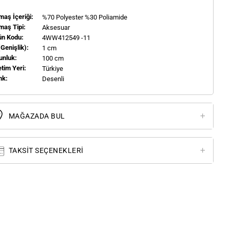
aş İçeriği:
%70 Polyester %30 Poliamide
maş Tipi:
Aksesuar
ün Kodu:
4WW412549 -11
(genişlik):
1 cm
unluk:
100 cm
tim Yeri:
Türkiye
nk:
Desenli
MAĞAZADA BUL
TAKSIT SEÇENEKLERI