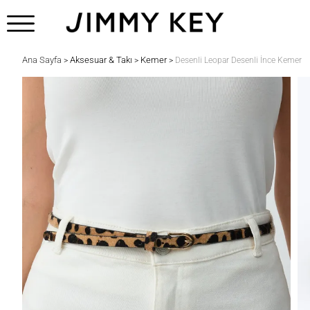
Ana Sayfa
Aksesuar & Takı
Kemer
>
>
>
Desenli Leopar Desenli İnce Kemer