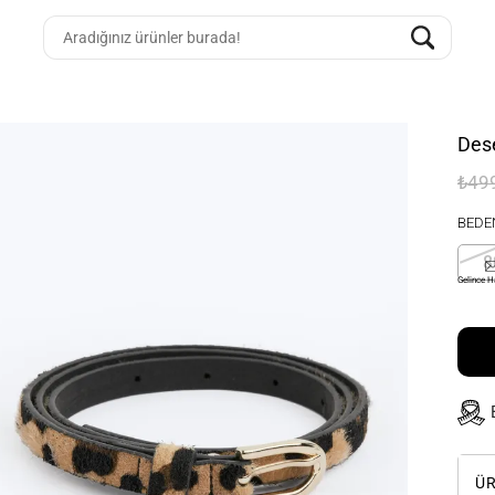
Dese
₺49
BEDE
8
Gelince H
ÜR