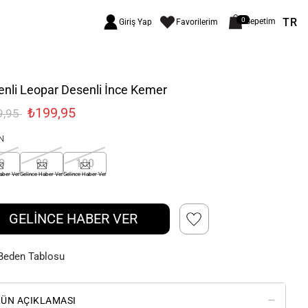
TR
0
Sepetim
Giriş Yap
Favorilerim
nli Leopar Desenli İnce Kemer
₺199,95
9,95
N
0
90
100
aber Ver
Gelince Haber Ver
Gelince Haber Ver
GELİNCE HABER VER
Beden Tablosu
ÜN AÇIKLAMASI