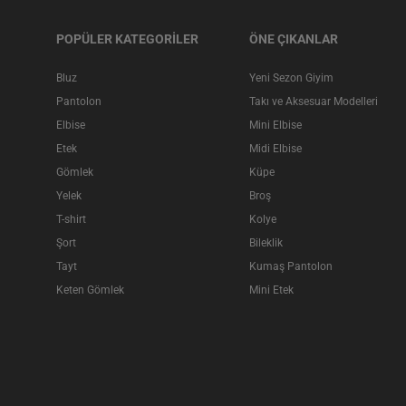
POPÜLER KATEGORİLER
ÖNE ÇIKANLAR
Bluz
Yeni Sezon Giyim
Pantolon
Takı ve Aksesuar Modelleri
Elbise
Mini Elbise
Etek
Midi Elbise
Gömlek
Küpe
Yelek
Broş
T-shirt
Kolye
Şort
Bileklik
Tayt
Kumaş Pantolon
Keten Gömlek
Mini Etek