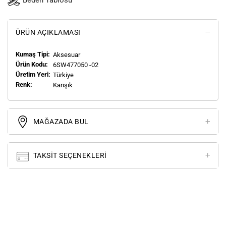
Beden Tablosu
ÜRÜN AÇIKLAMASI
Kumaş Tipi:
Aksesuar
Ürün Kodu:
6SW477050 -02
Üretim Yeri:
Türkiye
Renk:
Karışık
MAĞAZADA BUL
TAKSIT SEÇENEKLERI