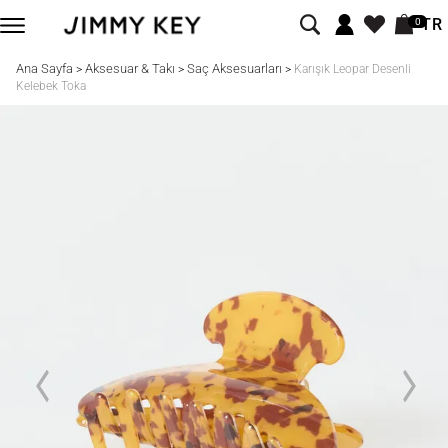
TR
0
Ana Sayfa
Aksesuar & Takı
Saç Aksesuarları
>
>
>
Karışık Leopar Desenli
Kelebek Toka