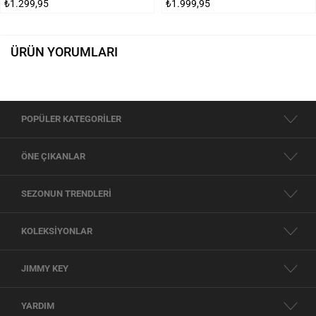
₺1.299,95
₺1.999,95
ÜRÜN YORUMLARI
POPÜLER KATEGORİLER
ÖNE ÇIKANLAR
SEZONUN TRENDLERİ
KOLEKSİYONLAR
JIMMY KEY
YARDIM