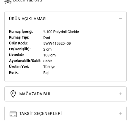
Beden Tablosu
ÜRÜN AÇIKLAMASI
Kumaş İçeriği:
%100 Polyvinil Cloride
Kumaş Tipi:
Deri
Ürün Kodu:
5WW415920 -09
En(genişlik):
2 cm
Uzunluk:
108 cm
Ayarlanabilir/Sabit:
Sabit
Üretim Yeri:
Türkiye
Renk:
Bej
MAĞAZADA BUL
TAKSIT SEÇENEKLERI