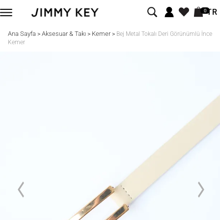
TR
0
Ana Sayfa
Aksesuar & Takı
Kemer
>
>
>
Bej Metal Tokalı Deri Görünümlü İnce
Kemer