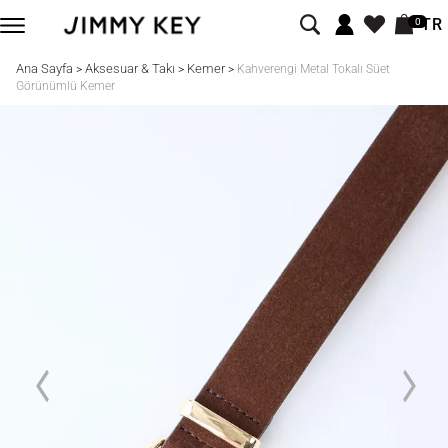
TR
0
Ana Sayfa
Aksesuar & Takı
Kemer
>
>
>
Kahverengi Metal Tokalı Süet
Görünümlü Kemer