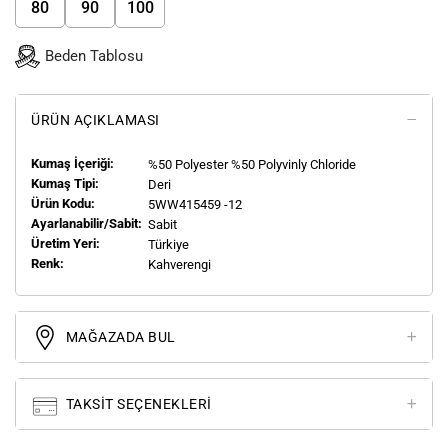
80
90
100
Beden Tablosu
ÜRÜN AÇIKLAMASI
Kumaş İçeriği:
%50 Polyester %50 Polyvinly Chloride
Kumaş Tipi:
Deri
Ürün Kodu:
5WW415459 -12
Ayarlanabilir/Sabit:
Sabit
Üretim Yeri:
Türkiye
Renk:
Kahverengi
MAĞAZADA BUL
TAKSIT SEÇENEKLERI