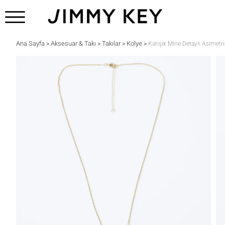
Ana Sayfa
Aksesuar & Takı
Takılar
Kolye
>
>
>
>
Karışık Mine Detaylı Asimetri