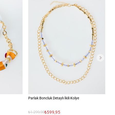
Parlak Boncluk Detaylı İkili Kolye
Do
₺599,95
₺1.299,95
₺1