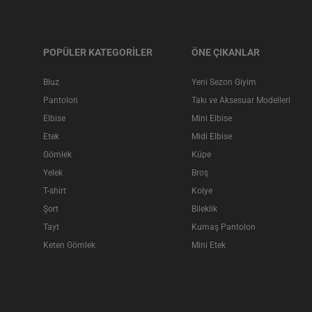
POPÜLER KATEGORİLER
ÖNE ÇIKANLAR
Bluz
Yeni Sezon Giyim
Pantolon
Takı ve Aksesuar Modelleri
Elbise
Mini Elbise
Etek
Midi Elbise
Gömlek
Küpe
Yelek
Broş
T-shirt
Kolye
Şort
Bileklik
Tayt
Kumaş Pantolon
Keten Gömlek
Mini Etek