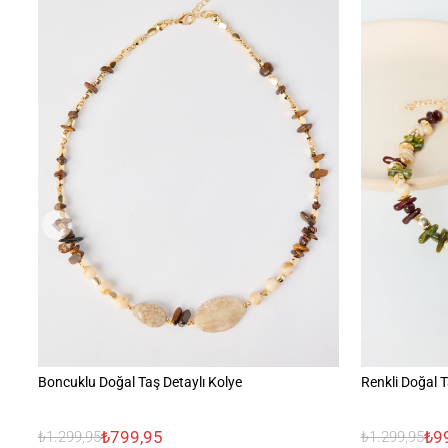
Boncuklu Doğal Taş Detaylı Kolye
Renkli Doğal T
₺799,95
₺9
₺1.299,95
₺1.299,95