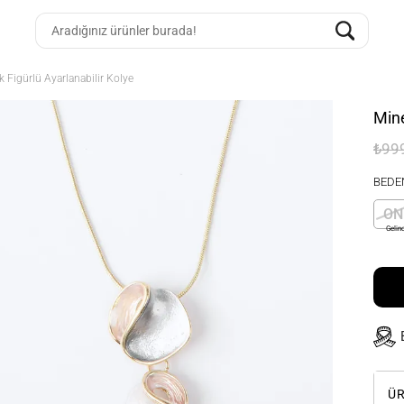
k Figürlü Ayarlanabilir Kolye
Mine
₺99
BEDE
ON
Gelin
ÜR