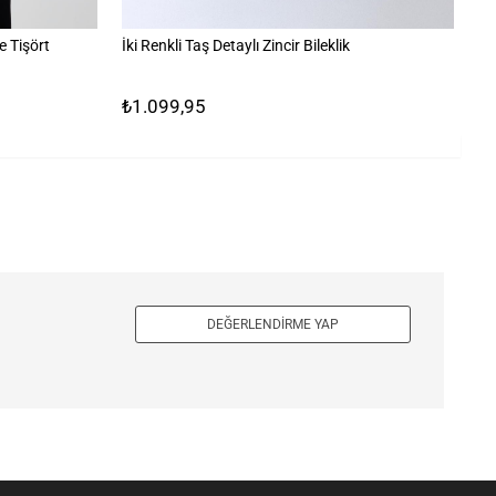
 Tişört
İki Renkli Taş Detaylı Zincir Bileklik
Ta
₺1.099,95
₺
DEĞERLENDIRME YAP