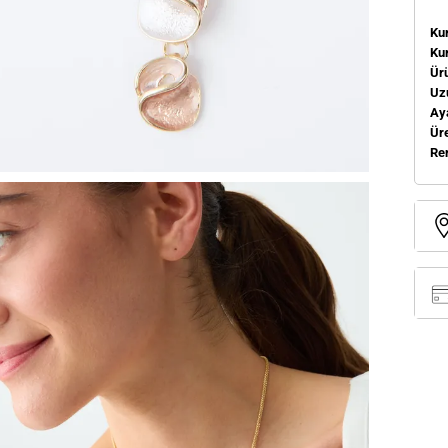
Kum
Ku
Ür
Uz
Aya
Üre
Re