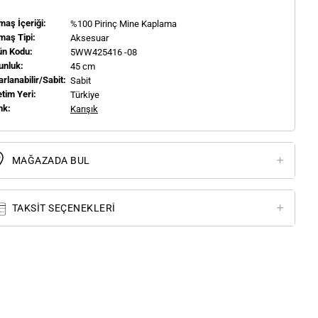
aş İçeriği:
%100 Pirinç Mine Kaplama
maş Tipi:
Aksesuar
ün Kodu:
5WW425416 -08
unluk:
45 cm
rlanabilir/Sabit:
Sabit
tim Yeri:
Türkiye
nk:
Karışık
MAĞAZADA BUL
TAKSIT SEÇENEKLERI