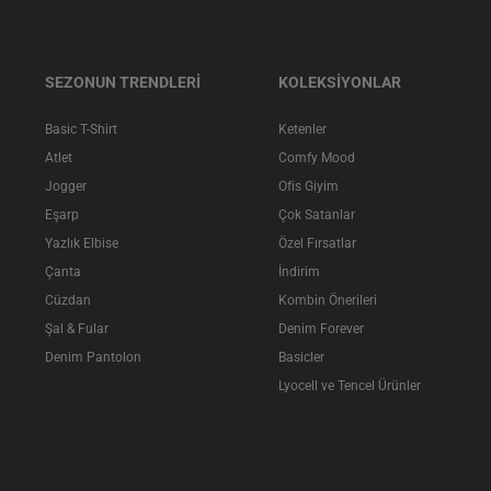
SEZONUN TRENDLERİ
KOLEKSİYONLAR
Basic T-Shirt
Ketenler
Atlet
Comfy Mood
Jogger
Ofis Giyim
Eşarp
Çok Satanlar
Yazlık Elbise
Özel Fırsatlar
Çanta
İndirim
Cüzdan
Kombin Önerileri
Şal & Fular
Denim Forever
Denim Pantolon
Basicler
Lyocell ve Tencel Ürünler