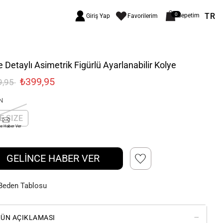
TR
0
Sepetim
Giriş Yap
Favorilerim
 Detaylı Asimetrik Figürlü Ayarlanabilir Kolye
₺399,95
9,95
N
E SIZE
ce Haber Ver
GELİNCE HABER VER
Beden Tablosu
ÜN AÇIKLAMASI