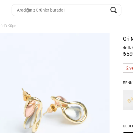
igürlü Küpe
Gri 
İlk 
₺59
2 v
RENK
BEDE