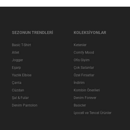
SEZONUN TRENDLERİ
KOLEKSİYONLAR
Basic T-Shirt
Ketenler
Atlet
Comfy Mood
Jogger
Ofis Giyim
Eşarp
Çok Satanlar
Yazlık Elbise
Özel Fırsatlar
Çanta
İndirim
Cüzdan
Kombin Önerileri
Şal & Fular
Denim Forever
Denim Pantolon
Basicler
Lyocell ve Tencel Ürünler