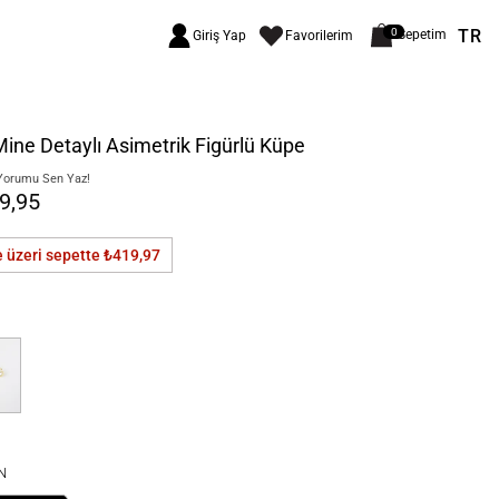
TR
0
Sepetim
Giriş Yap
Favorilerim
Mine Detaylı Asimetrik Figürlü Küpe
Yorumu Sen Yaz!
9,95
e üzeri sepette
₺419,97
N