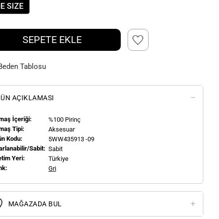
E SIZE
SEPETE EKLE
Beden Tablosu
ÜN AÇIKLAMASI
aş İçeriği:
%100 Pirinç
maş Tipi:
Aksesuar
ün Kodu:
5WW435913 -09
rlanabilir/Sabit:
Sabit
tim Yeri:
Türkiye
nk:
Gri
MAĞAZADA BUL