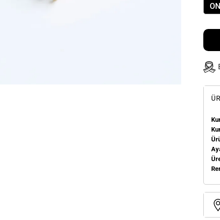
ON
ÜR
Kum
Ku
Ür
Aya
Üre
Re