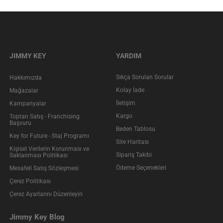
JIMMY KEY
YARDIM
Sıkça Sorulan Sorular
Hakkımızda
Kolay İade
Mağazalar
İletişim
Kampanyalar
Kargo
Toptan Satış - Franchising
Başvuru
Beden Tablosu
Key for Future - Staj Programı
Site Haritası
Kişisel Verilerin Korunması ve
Sipariş Takibi
Saklanması Politikası
Ödeme Seçenekleri
Mesafeli Satış Sözleşmesi
Çerez Politikası
Çerez Ayarlarını Düzenleyin
Jimmy Key Blog