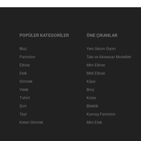
POPÜLER KATEGORİLER
ÖNE ÇIKANLAR
Bluz
Yeni Sezon Giyim
Pantolon
Takı ve Aksesuar Modelleri
Elbise
Mini Elbise
Etek
Midi Elbise
Gömlek
Küpe
Yelek
Broş
T-shirt
Kolye
Şort
Bileklik
Tayt
Kumaş Pantolon
Keten Gömlek
Mini Etek