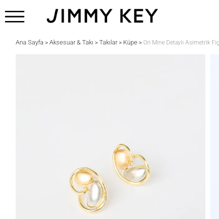
Ana Sayfa
Aksesuar & Takı
Takılar
Küpe
>
>
>
>
Gri Mine Detaylı Asimetrik F