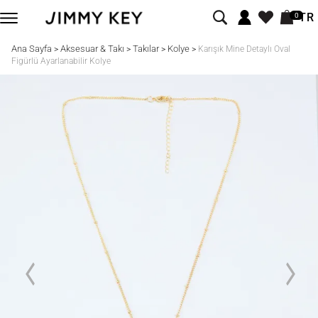
TR
0
Ana Sayfa
Aksesuar & Takı
Takılar
Kolye
>
>
>
>
Karışık Mine Detaylı Oval
Figürlü Ayarlanabilir Kolye