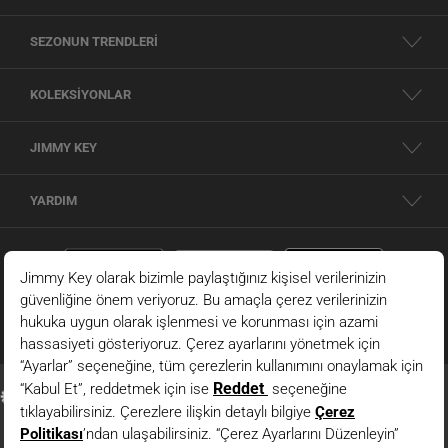
SEZONUN TRENDLERİ
KOLEKSİYONLAR
JIMMY KEY
YARDIM