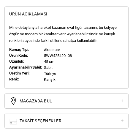
ÜRÜN AÇIKLAMASI
Mine detaylarıyla hareket kazanan oval figür tasarımı, bu kolyeye
özgün ve modern bir karakter verir. Ayarlanabilir zinciri ve karışık
renkleri sayesinde farklı stillerle rahatça kullanılabilir.
Kumaş Tipi:
Aksesuar
Ürün Kodu:
5WW425420 -08
Uzunluk:
45 cm
Ayarlanabilir/Sabit:
Sabit
Üretim Yeri:
Türkiye
Renk:
Karışık
MAĞAZADA BUL
TAKSIT SEÇENEKLERI